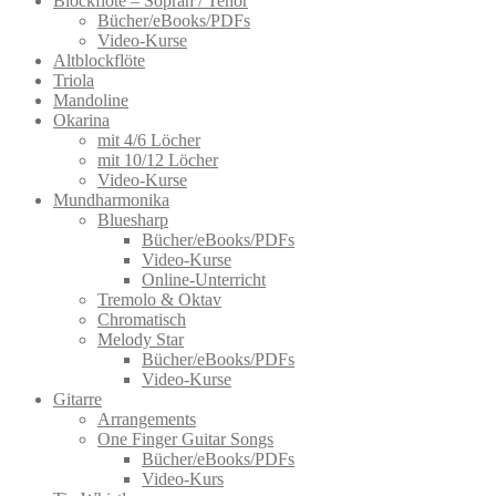
Blockflöte – Sopran / Tenor
Bücher/eBooks/PDFs
Video-Kurse
Altblockflöte
Triola
Mandoline
Okarina
mit 4/6 Löcher
mit 10/12 Löcher
Video-Kurse
Mundharmonika
Bluesharp
Bücher/eBooks/PDFs
Video-Kurse
Online-Unterricht
Tremolo & Oktav
Chromatisch
Melody Star
Bücher/eBooks/PDFs
Video-Kurse
Gitarre
Arrangements
One Finger Guitar Songs
Bücher/eBooks/PDFs
Video-Kurs