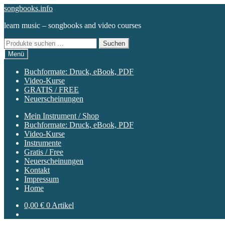
Zur
Zum
songbooks.info
Navigation
Inhalt
learn music – songbooks and video courses
springen
springen
Suchen
Suchen
nach:
Menü
Buchformate: Druck, eBook, PDF
Video-Kurse
GRATIS / FREE
Neuerscheinungen
Mein Instrument / Shop
Buchformate: Druck, eBook, PDF
Video-Kurse
Instrumente
Gratis / Free
Neuerscheinungen
Kontakt
Impressum
Home
0,00
€
0 Artikel