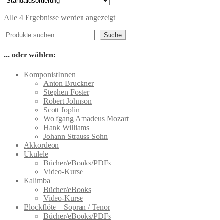
weist
gewählt
mehrere
werden
Alle 4 Ergebnisse werden angezeigt
Varianten
auf.
Suchen
Suche
Die
Optionen
können
... oder wählen:
auf
der
KomponistInnen
Produktseite
Anton Bruckner
gewählt
Stephen Foster
werden
Robert Johnson
Scott Joplin
Wolfgang Amadeus Mozart
Hank Williams
Johann Strauss Sohn
Akkordeon
Ukulele
Bücher/eBooks/PDFs
Video-Kurse
Kalimba
Bücher/eBooks
Video-Kurse
Blockflöte – Sopran / Tenor
Bücher/eBooks/PDFs