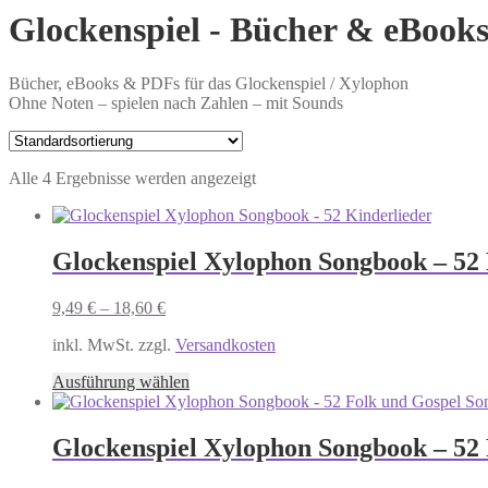
Glockenspiel - Bücher & eBook
Bücher, eBooks & PDFs für das Glockenspiel / Xylophon
Ohne Noten – spielen nach Zahlen – mit Sounds
Alle 4 Ergebnisse werden angezeigt
Glockenspiel Xylophon Songbook – 52 
9,49
€
–
18,60
€
inkl. MwSt. zzgl.
Versandkosten
Dieses
Ausführung wählen
Produkt
weist
mehrere
Glockenspiel Xylophon Songbook – 52 
Varianten
auf.