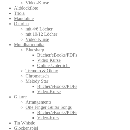
Video-Kurse
Altblockflöte
Triola
Mandoline
Okarina
mit 4/6 Löcher
mit 10/12 Löcher
Video-Kurse
Mundharmonika
Bluesharp
Bücher/eBooks/PDFs
Video-Kurse
Online-Unterricht
Tremolo & Oktav
Chromatisch
Melody Star
Bücher/eBooks/PDFs
Video-Kurse
Gitarre
Arrangements
One Finger Guitar Songs
Bücher/eBooks/PDFs
Video-Kurs
Tin Whistle
Glockenspiel