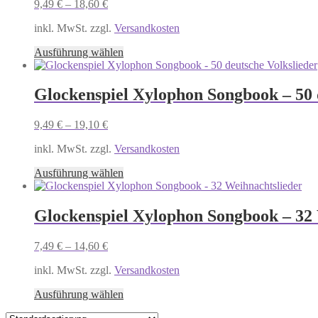
9,49
€
–
18,60
€
Die
Optionen
inkl. MwSt. zzgl.
Versandkosten
können
auf
Dieses
Ausführung wählen
der
Produkt
Produktseite
weist
gewählt
mehrere
Glockenspiel Xylophon Songbook – 50 
werden
Varianten
auf.
9,49
€
–
19,10
€
Die
Optionen
inkl. MwSt. zzgl.
Versandkosten
können
auf
Dieses
Ausführung wählen
der
Produkt
Produktseite
weist
gewählt
mehrere
Glockenspiel Xylophon Songbook – 32
werden
Varianten
auf.
7,49
€
–
14,60
€
Die
Optionen
inkl. MwSt. zzgl.
Versandkosten
können
auf
Dieses
Ausführung wählen
der
Produkt
Produktseite