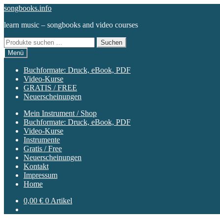
Zur
Zum
songbooks.info
Navigation
Inhalt
learn music – songbooks and video courses
springen
springen
Suchen
Suchen
nach:
Menü
Buchformate: Druck, eBook, PDF
Video-Kurse
GRATIS / FREE
Neuerscheinungen
Mein Instrument / Shop
Buchformate: Druck, eBook, PDF
Video-Kurse
Instrumente
Gratis / Free
Neuerscheinungen
Kontakt
Impressum
Home
0,00
€
0 Artikel