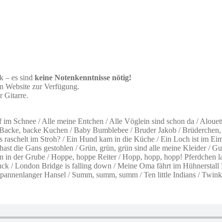
 – es sind
keine Notenkenntnisse nötig!
n Website zur Verfügung.
 Gitarre.
e lief im Schnee / Alle meine Entchen / Alle Vöglein sind schon da / Alou
Backe, backe Kuchen / Baby Bumblebee / Bruder Jakob / Brüderchen, k
 raschelt im Stroh? / Ein Hund kam in die Küche / Ein Loch ist im Ei
hast die Gans gestohlen / Grün, grün, grün sind alle meine Kleider / 
in der Grube / Hoppe, hoppe Reiter / Hopp, hopp, hopp! Pferdchen lauf 
/ London Bridge is falling down / Meine Oma fährt im Hühnerstall Mot
pannenlanger Hansel / Summ, summ, summ / Ten little Indians / Twinkle, 