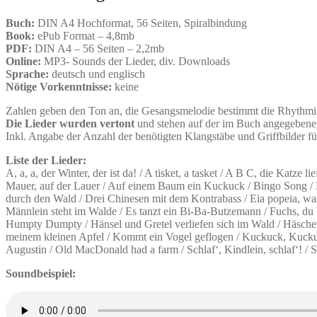
Buch:
DIN A4 Hochformat, 56 Seiten, Spiralbindung
Book:
ePub Format – 4,8mb
PDF:
DIN A4 – 56 Seiten – 2,2mb
Online:
MP3- Sounds der Lieder, div. Downloads
Sprache:
deutsch und englisch
Nötige Vorkenntnisse:
keine
Zahlen geben den Ton an, die Gesangsmelodie bestimmt die Rhythmik
Die Lieder wurden vertont
und stehen auf der im Buch angegebene
Inkl. Angabe der Anzahl der benötigten Klangstäbe und Griffbilder für
Liste der Lieder:
A, a, a, der Winter, der ist da! / A tisket, a tasket / A B C, die Katz
Mauer, auf der Lauer / Auf einem Baum ein Kuckuck / Bingo Song / 
durch den Wald / Drei Chinesen mit dem Kontrabass / Eia popeia, was
Männlein steht im Walde / Es tanzt ein Bi-Ba-Butzemann / Fuchs, du 
Humpty Dumpty / Hänsel und Gretel verliefen sich im Wald / Häschen 
meinem kleinen Apfel / Kommt ein Vogel geflogen / Kuckuck, Kuckuck 
Augustin / Old MacDonald had a farm / Schlaf‘, Kindlein, schlaf‘! / S
Soundbeispiel: