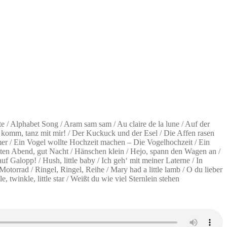
ette / Alphabet Song / Aram sam sam / Au claire de la lune / Auf der
omm, tanz mit mir! / Der Kuckuck und der Esel / Die Affen rasen
mer / Ein Vogel wollte Hochzeit machen – Die Vogelhochzeit / Ein
Guten Abend, gut Nacht / Hänschen klein / Hejo, spann den Wagen an /
Galopp! / Hush, little baby / Ich geh‘ mit meiner Laterne / In
orrad / Ringel, Ringel, Reihe / Mary had a little lamb / O du lieber
twinkle, little star / Weißt du wie viel Sternlein stehen