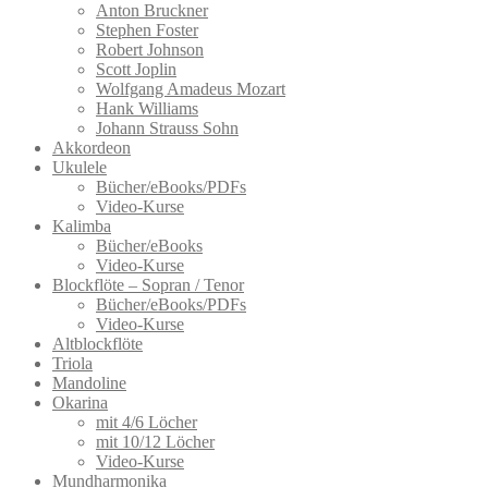
Optionen
Anton Bruckner
können
Stephen Foster
auf
Robert Johnson
der
Scott Joplin
Produktseite
Wolfgang Amadeus Mozart
gewählt
Hank Williams
werden
Johann Strauss Sohn
Akkordeon
Ukulele
Bücher/eBooks/PDFs
Video-Kurse
Kalimba
Bücher/eBooks
Video-Kurse
Blockflöte – Sopran / Tenor
Bücher/eBooks/PDFs
Video-Kurse
Altblockflöte
Triola
Mandoline
Okarina
mit 4/6 Löcher
mit 10/12 Löcher
Video-Kurse
Mundharmonika