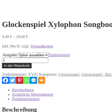
Glockenspiel Xylophon Songboo
9,49
€
–
18,60
€
inkl. MwSt. zzgl.
Versandkosten
Ausgabe
Zurücksetzen
Glockenspiel
Xylophon
In den Warenkorb
Songbook
-
Artikelnummer:
XY05
Kategorien:
Glockenspiel
,
Glockenspiel - Bü
52
Kinderlieder
Menge
Beschreibung
Zusätzliche Informationen
Produktsicherheit
Beschreibung