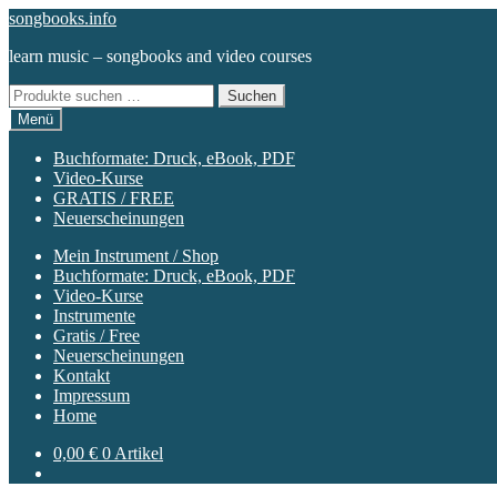
Zur
Zum
songbooks.info
Navigation
Inhalt
learn music – songbooks and video courses
springen
springen
Suchen
Suchen
nach:
Menü
Buchformate: Druck, eBook, PDF
Video-Kurse
GRATIS / FREE
Neuerscheinungen
Mein Instrument / Shop
Buchformate: Druck, eBook, PDF
Video-Kurse
Instrumente
Gratis / Free
Neuerscheinungen
Kontakt
Impressum
Home
0,00
€
0 Artikel