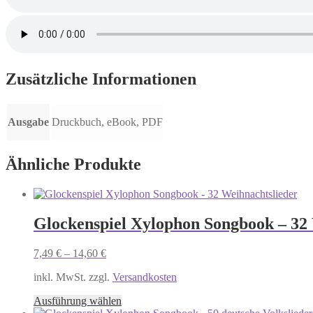
Zusätzliche Informationen
Ausgabe
Druckbuch, eBook, PDF
Ähnliche Produkte
Glockenspiel Xylophon Songbook – 32
7,49
€
–
14,60
€
inkl. MwSt. zzgl.
Versandkosten
Dieses
Ausführung wählen
Produkt