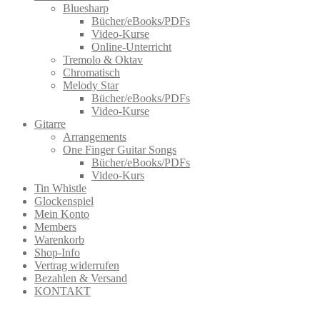
Bluesharp
Bücher/eBooks/PDFs
Video-Kurse
Online-Unterricht
Tremolo & Oktav
Chromatisch
Melody Star
Bücher/eBooks/PDFs
Video-Kurse
Gitarre
Arrangements
One Finger Guitar Songs
Bücher/eBooks/PDFs
Video-Kurs
Tin Whistle
Glockenspiel
Mein Konto
Members
Warenkorb
Shop-Info
Vertrag widerrufen
Bezahlen & Versand
KONTAKT