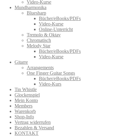
Video-Kurse
Mundharmonika
Bluesharp
Bücher/eBooks/PDFs
Video-Kurse
Online-Unterricht
Tremolo & Oktav
Chromatisch
Melody Star
Bücher/eBooks/PDFs
Video-Kurse
Gitarre
Arrangements
One Finger Guitar Songs
Bücher/eBooks/PDFs
Video-Kurs
Tin Whistle
Glockenspiel
Mein Konto
Members
Warenkorb
Shop-Info
Vertrag widerrufen
Bezahlen & Versand
KONTAKT