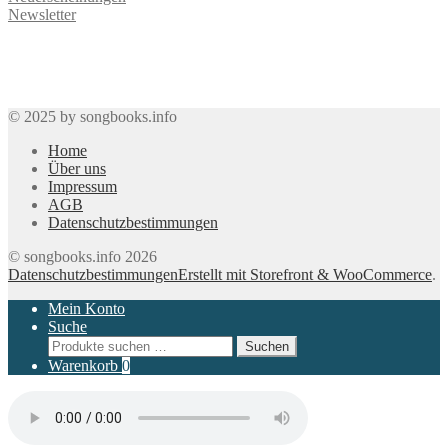
Newsletter
© 2025 by songbooks.info
Home
Über uns
Impressum
AGB
Datenschutzbestimmungen
© songbooks.info 2026
Datenschutzbestimmungen
Erstellt mit Storefront & WooCommerce
.
Mein Konto
Suche
Suchen
Suchen
nach:
Warenkorb
0