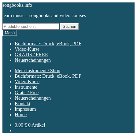
Zur
Zum
songbooks.info
Navigation
Inhalt
learn music – songbooks and video courses
springen
springen
Suchen
Suchen
nach:
Menü
Buchformate: Druck, eBook, PDF
Video-Kurse
GRATIS / FREE
Neuerscheinungen
Mein Instrument / Shop
Buchformate: Druck, eBook, PDF
Video-Kurse
Instrumente
Gratis / Free
Neuerscheinungen
Kontakt
Impressum
Home
0,00
€
0 Artikel