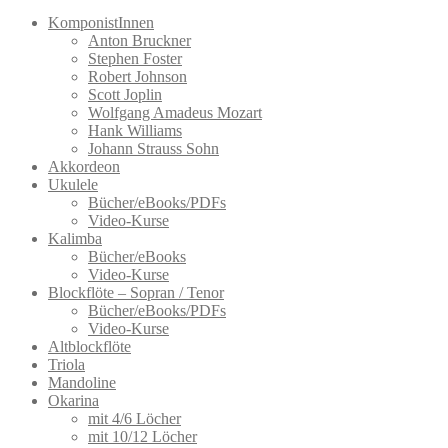
gewählt
KomponistInnen
werden
Anton Bruckner
Stephen Foster
Robert Johnson
Scott Joplin
Wolfgang Amadeus Mozart
Hank Williams
Johann Strauss Sohn
Akkordeon
Ukulele
Bücher/eBooks/PDFs
Video-Kurse
Kalimba
Bücher/eBooks
Video-Kurse
Blockflöte – Sopran / Tenor
Bücher/eBooks/PDFs
Video-Kurse
Altblockflöte
Triola
Mandoline
Okarina
mit 4/6 Löcher
mit 10/12 Löcher