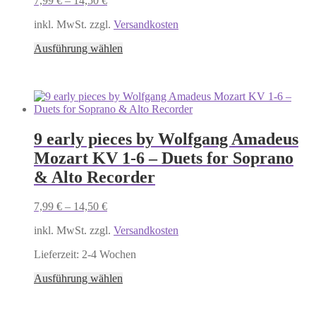
7,99
€
–
14,50
€
inkl. MwSt. zzgl.
Versandkosten
Dieses
Ausführung wählen
Produkt
weist
mehrere
Varianten
auf.
Die
9 early pieces by Wolfgang Amadeus
Optionen
können
Mozart KV 1-6 – Duets for Soprano
auf
& Alto Recorder
der
Produktseite
gewählt
7,99
€
–
14,50
€
werden
inkl. MwSt. zzgl.
Versandkosten
Lieferzeit:
2-4 Wochen
Dieses
Ausführung wählen
Produkt
weist
mehrere