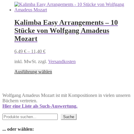
Varianten
auf.
Die
Kalimba Easy Arrangements – 10
Optionen
können
Stücke von Wolfgang Amadeus
auf
Mozart
der
Produktseite
gewählt
6,49
€
–
11,40
€
werden
inkl. MwSt. zzgl.
Versandkosten
Dieses
Ausführung wählen
Produkt
weist
mehrere
Varianten
Wolfgang Amadeus Mozart ist mit Kompositionen in vielen unseren
auf.
Büchern vertreten.
Die
Hier eine Liste als Such-Auswertung.
Optionen
können
Suchen
Suche
auf
der
... oder wählen:
Produktseite