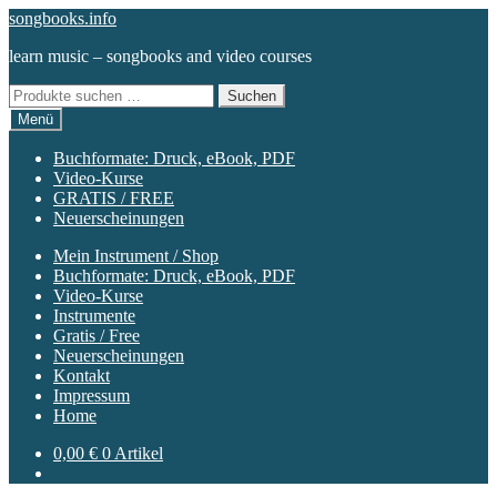
Zur
Zum
songbooks.info
Navigation
Inhalt
learn music – songbooks and video courses
springen
springen
Suchen
Suchen
nach:
Menü
Buchformate: Druck, eBook, PDF
Video-Kurse
GRATIS / FREE
Neuerscheinungen
Mein Instrument / Shop
Buchformate: Druck, eBook, PDF
Video-Kurse
Instrumente
Gratis / Free
Neuerscheinungen
Kontakt
Impressum
Home
0,00
€
0 Artikel