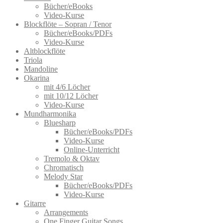
Bücher/eBooks
Video-Kurse
Blockflöte – Sopran / Tenor
Bücher/eBooks/PDFs
Video-Kurse
Altblockflöte
Triola
Mandoline
Okarina
mit 4/6 Löcher
mit 10/12 Löcher
Video-Kurse
Mundharmonika
Bluesharp
Bücher/eBooks/PDFs
Video-Kurse
Online-Unterricht
Tremolo & Oktav
Chromatisch
Melody Star
Bücher/eBooks/PDFs
Video-Kurse
Gitarre
Arrangements
One Finger Guitar Songs