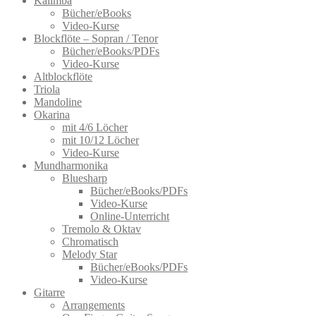
Kalimba
Bücher/eBooks
Video-Kurse
Blockflöte – Sopran / Tenor
Bücher/eBooks/PDFs
Video-Kurse
Altblockflöte
Triola
Mandoline
Okarina
mit 4/6 Löcher
mit 10/12 Löcher
Video-Kurse
Mundharmonika
Bluesharp
Bücher/eBooks/PDFs
Video-Kurse
Online-Unterricht
Tremolo & Oktav
Chromatisch
Melody Star
Bücher/eBooks/PDFs
Video-Kurse
Gitarre
Arrangements