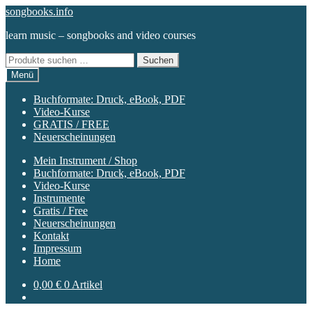
Zur
Zum
songbooks.info
Navigation
Inhalt
learn music – songbooks and video courses
springen
springen
Suchen
Suchen
nach:
Menü
Buchformate: Druck, eBook, PDF
Video-Kurse
GRATIS / FREE
Neuerscheinungen
Mein Instrument / Shop
Buchformate: Druck, eBook, PDF
Video-Kurse
Instrumente
Gratis / Free
Neuerscheinungen
Kontakt
Impressum
Home
0,00
€
0 Artikel