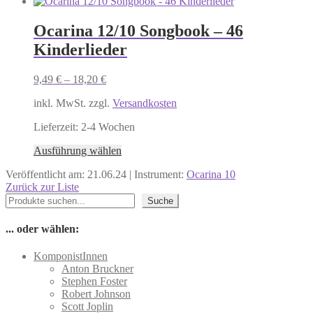
Ocarina 12/10 Songbook – 46
Kinderlieder
9,49
€
–
18,20
€
inkl. MwSt. zzgl.
Versandkosten
Lieferzeit:
2-4 Wochen
Dieses
Ausführung wählen
Produkt
Veröffentlicht am: 21.06.24 | Instrument:
Ocarina 10
weist
Zurück zur Liste
mehrere
Suchen
Varianten
Suche
auf.
Die
... oder wählen:
Optionen
können
KomponistInnen
auf
Anton Bruckner
der
Stephen Foster
Produktseite
Robert Johnson
gewählt
Scott Joplin