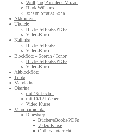
werden
Wolfgang Amadeus Mozart
Hank Williams
Johann Strauss Sohn
Akkordeon
Ukulele
Bücher/eBooks/PDFs
Video-Kurse
Kalimba
Bücher/eBooks
Video-Kurse
Blockflöte – Sopran / Tenor
Bücher/eBooks/PDFs
Video-Kurse
Altblockflöte
Triola
Mandoline
Okarina
mit 4/6 Löcher
mit 10/12 Löcher
Video-Kurse
Mundharmonika
Bluesharp
Bücher/eBooks/PDFs
Video-Kurse
Online-Unterricht