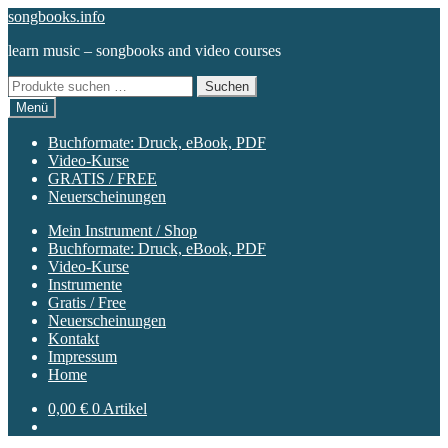
Zur
Zum
songbooks.info
Navigation
Inhalt
learn music – songbooks and video courses
springen
springen
Suchen
Suchen
nach:
Menü
Buchformate: Druck, eBook, PDF
Video-Kurse
GRATIS / FREE
Neuerscheinungen
Mein Instrument / Shop
Buchformate: Druck, eBook, PDF
Video-Kurse
Instrumente
Gratis / Free
Neuerscheinungen
Kontakt
Impressum
Home
0,00
€
0 Artikel