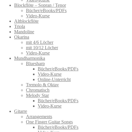
Blockflöte – Sopran / Tenor
Bücher/eBooks/PDFs
Video-Kurse
Altblockflöte
Triola
Mandoline
Okarina
mit 4/6 Löcher
mit 10/12 Löcher
Video-Kurse
Mundharmonika
Bluesharp
Bücher/eBooks/PDFs
Video-Kurse
Online-Unterricht
Tremolo & Oktav
Chromatisch
Melody Star
Bücher/eBooks/PDFs
Video-Kurse
Gitarre
Arrangements
One Finger Guitar Songs
Bücher/eBooks/PDFs