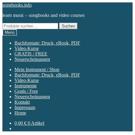
Zur
Zum
songbooks.info
Navigation
Inhalt
learn music – songbooks and video courses
springen
springen
Suchen
Suchen
nach:
Menü
Buchformate: Druck, eBook, PDF
Video-Kurse
GRATIS / FREE
Neuerscheinungen
Mein Instrument / Shop
Buchformate: Druck, eBook, PDF
Video-Kurse
Instrumente
Gratis / Free
Neuerscheinungen
Kontakt
Impressum
Home
0,00
€
0 Artikel