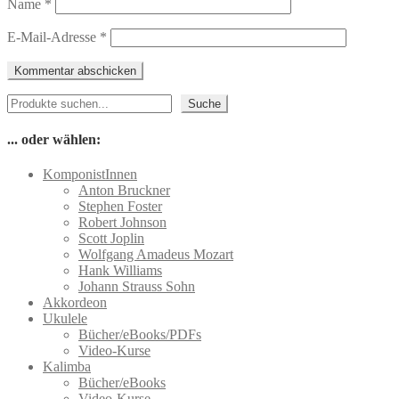
Name
*
E-Mail-Adresse
*
Suchen
Suche
... oder wählen:
KomponistInnen
Anton Bruckner
Stephen Foster
Robert Johnson
Scott Joplin
Wolfgang Amadeus Mozart
Hank Williams
Johann Strauss Sohn
Akkordeon
Ukulele
Bücher/eBooks/PDFs
Video-Kurse
Kalimba
Bücher/eBooks
Video-Kurse