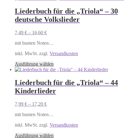
weist
mehrere
Liederbuch für die „Triola“ – 30
Varianten
deutsche Volkslieder
auf.
Die
Optionen
7,49
€
–
16,60
€
können
auf
mit bunten Noten…
der
Produktseite
inkl. MwSt. zzgl.
Versandkosten
gewählt
Dieses
Ausführung wählen
werden
Produkt
weist
mehrere
Liederbuch für die „Triola“ – 44
Varianten
Kinderlieder
auf.
Die
Optionen
7,99
€
–
17,20
€
können
auf
mit bunten Noten…
der
Produktseite
inkl. MwSt. zzgl.
Versandkosten
gewählt
Dieses
Ausführung wählen
werden