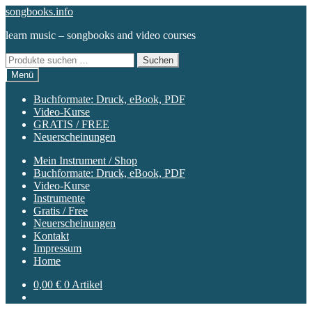
Zur
Zum
songbooks.info
Navigation
Inhalt
learn music – songbooks and video courses
springen
springen
Suchen
Suchen
nach:
Menü
Buchformate: Druck, eBook, PDF
Video-Kurse
GRATIS / FREE
Neuerscheinungen
Mein Instrument / Shop
Buchformate: Druck, eBook, PDF
Video-Kurse
Instrumente
Gratis / Free
Neuerscheinungen
Kontakt
Impressum
Home
0,00
€
0 Artikel