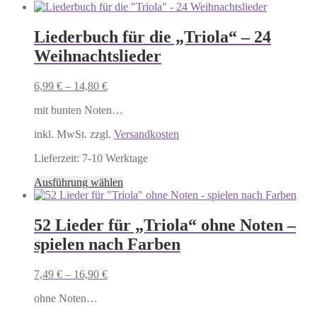
Produkt
weist
mehrere
Liederbuch für die „Triola“ – 24
Varianten
Weihnachtslieder
auf.
Die
Optionen
6,99
€
–
14,80
€
können
auf
mit bunten Noten…
der
Produktseite
inkl. MwSt. zzgl.
Versandkosten
gewählt
Lieferzeit:
7-10 Werktage
werden
Dieses
Ausführung wählen
Produkt
weist
mehrere
52 Lieder für „Triola“ ohne Noten –
Varianten
spielen nach Farben
auf.
Die
Optionen
7,49
€
–
16,90
€
können
auf
ohne Noten…
der