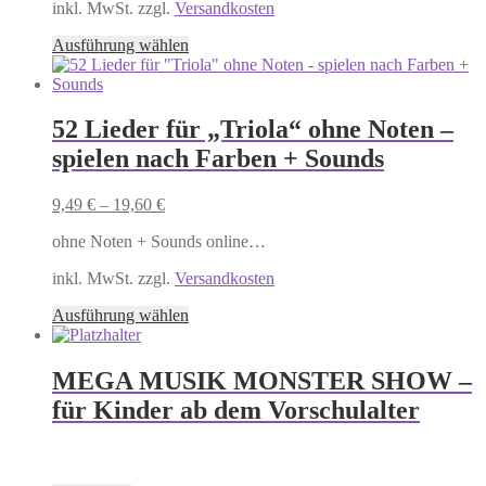
Produktseite
inkl. MwSt. zzgl.
Versandkosten
gewählt
Dieses
Ausführung wählen
werden
Produkt
weist
mehrere
Varianten
52 Lieder für „Triola“ ohne Noten –
auf.
spielen nach Farben + Sounds
Die
Optionen
können
9,49
€
–
19,60
€
auf
der
ohne Noten + Sounds online…
Produktseite
gewählt
inkl. MwSt. zzgl.
Versandkosten
werden
Dieses
Ausführung wählen
Produkt
weist
mehrere
MEGA MUSIK MONSTER SHOW –
Varianten
für Kinder ab dem Vorschulalter
auf.
Die
Optionen
.
können