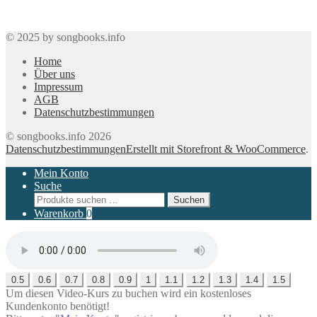
© 2025 by songbooks.info
Home
Über uns
Impressum
AGB
Datenschutzbestimmungen
© songbooks.info 2026
Datenschutzbestimmungen
Erstellt mit Storefront & WooCommerce
.
Mein Konto
Suche
Suchen
Suchen
nach:
Warenkorb
0
0.5
0.6
0.7
0.8
0.9
1
1.1
1.2
1.3
1.4
1.5
Um diesen Video-Kurs zu buchen wird ein kostenloses
Kundenkonto benötigt!