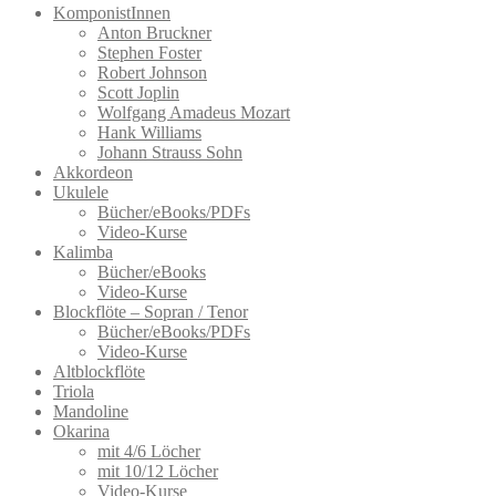
KomponistInnen
Anton Bruckner
Stephen Foster
Robert Johnson
Scott Joplin
Wolfgang Amadeus Mozart
Hank Williams
Johann Strauss Sohn
Akkordeon
Ukulele
Bücher/eBooks/PDFs
Video-Kurse
Kalimba
Bücher/eBooks
Video-Kurse
Blockflöte – Sopran / Tenor
Bücher/eBooks/PDFs
Video-Kurse
Altblockflöte
Triola
Mandoline
Okarina
mit 4/6 Löcher
mit 10/12 Löcher
Video-Kurse