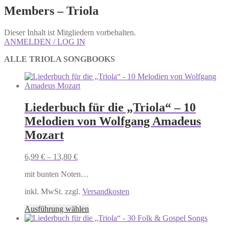
Members – Triola
Dieser Inhalt ist Mitgliedern vorbehalten.
ANMELDEN / LOG IN
ALLE TRIOLA SONGBOOKS
Liederbuch für die „Triola“ – 10
Melodien von Wolfgang Amadeus
Mozart
6,99
€
–
13,80
€
mit bunten Noten…
inkl. MwSt. zzgl.
Versandkosten
Dieses
Ausführung wählen
Produkt
weist