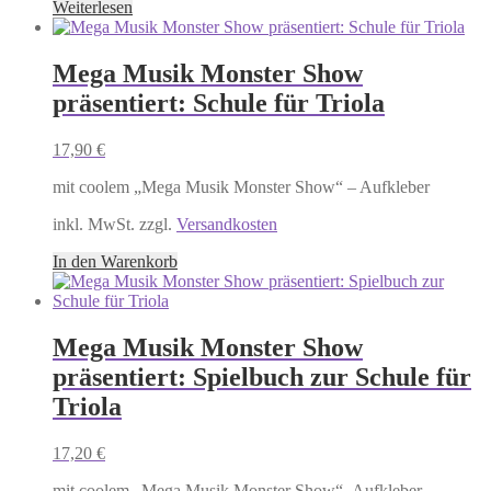
auf
Weiterlesen
der
Produktseite
gewählt
Mega Musik Monster Show
werden
präsentiert: Schule für Triola
17,90
€
mit coolem „Mega Musik Monster Show“ – Aufkleber
inkl. MwSt. zzgl.
Versandkosten
In den Warenkorb
Mega Musik Monster Show
präsentiert: Spielbuch zur Schule für
Triola
17,20
€
mit coolem „Mega Musik Monster Show“- Aufkleber