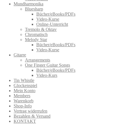
Mundharmonika
Bluesharp
Bücher/eBooks/PDFs
Video-Kurse
Online-Unterricht
Tremolo & Oktav
Chromatisch
Melody Star
Bücher/eBooks/PDFs
Video-Kurse
Gitarre
Arrangements
One Finger Guitar Songs
Bücher/eBooks/PDFs
Video-Kurs
Tin Whistle
Glockenspiel
Mein Konto
Members
Warenkorb
Shop-Info
Vertrag widerrufen
Bezahlen & Versand
KONTAKT