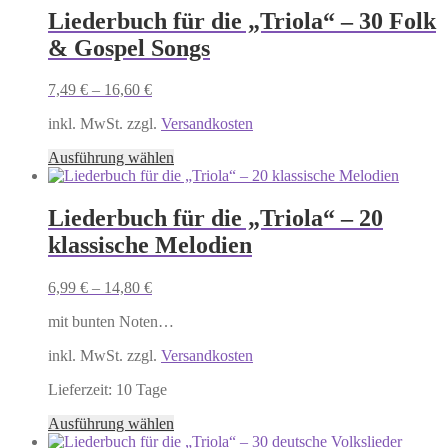
mehrere
Liederbuch für die „Triola“ – 30 Folk
Varianten
& Gospel Songs
auf.
Die
Optionen
7,49
€
–
16,60
€
können
auf
inkl. MwSt. zzgl.
Versandkosten
der
Dieses
Produktseite
Ausführung wählen
Produkt
gewählt
weist
werden
mehrere
Liederbuch für die „Triola“ – 20
Varianten
klassische Melodien
auf.
Die
Optionen
6,99
€
–
14,80
€
können
auf
mit bunten Noten…
der
Produktseite
inkl. MwSt. zzgl.
Versandkosten
gewählt
Lieferzeit:
10 Tage
werden
Dieses
Ausführung wählen
Produkt