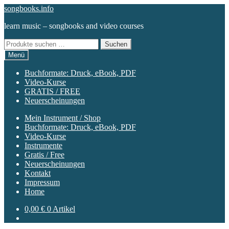
Zur
Zum
songbooks.info
Navigation
Inhalt
learn music – songbooks and video courses
springen
springen
Suchen
Suchen
nach:
Menü
Buchformate: Druck, eBook, PDF
Video-Kurse
GRATIS / FREE
Neuerscheinungen
Mein Instrument / Shop
Buchformate: Druck, eBook, PDF
Video-Kurse
Instrumente
Gratis / Free
Neuerscheinungen
Kontakt
Impressum
Home
0,00
€
0 Artikel