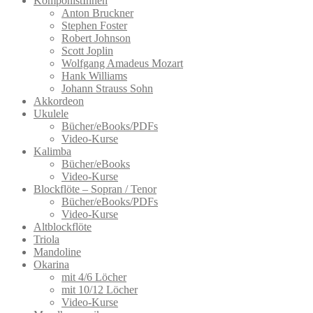
KomponistInnen
Anton Bruckner
Stephen Foster
Robert Johnson
Scott Joplin
Wolfgang Amadeus Mozart
Hank Williams
Johann Strauss Sohn
Akkordeon
Ukulele
Bücher/eBooks/PDFs
Video-Kurse
Kalimba
Bücher/eBooks
Video-Kurse
Blockflöte – Sopran / Tenor
Bücher/eBooks/PDFs
Video-Kurse
Altblockflöte
Triola
Mandoline
Okarina
mit 4/6 Löcher
mit 10/12 Löcher
Video-Kurse