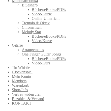
Mundharmonika
Bluesharp
Bücher/eBooks/PDFs
Video-Kurse
Online-Unterricht
Tremolo & Oktav
Chromatisch
Melody Star
Bücher/eBooks/PDFs
Video-Kurse
Gitarre
Arrangements
One Finger Guitar Songs
Bücher/eBooks/PDFs
Video-Kurs
Tin Whistle
Glockenspiel
Mein Konto
Members
Warenkorb
Shop-Info
Vertrag widerrufen
Bezahlen & Versand
KONTAKT