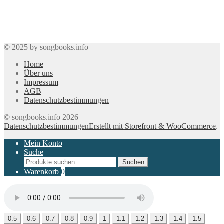
© 2025 by songbooks.info
Home
Über uns
Impressum
AGB
Datenschutzbestimmungen
© songbooks.info 2026
Datenschutzbestimmungen
Erstellt mit Storefront & WooCommerce
.
Mein Konto
Suche
Suchen
Suchen
nach:
Warenkorb
0
0.5
0.6
0.7
0.8
0.9
1
1.1
1.2
1.3
1.4
1.5