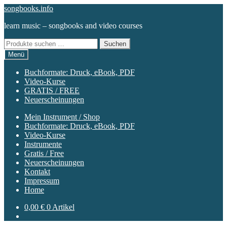
Zur
Zum
songbooks.info
Navigation
Inhalt
learn music – songbooks and video courses
springen
springen
Suchen
Suchen
nach:
Menü
Buchformate: Druck, eBook, PDF
Video-Kurse
GRATIS / FREE
Neuerscheinungen
Mein Instrument / Shop
Buchformate: Druck, eBook, PDF
Video-Kurse
Instrumente
Gratis / Free
Neuerscheinungen
Kontakt
Impressum
Home
0,00
€
0 Artikel