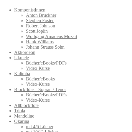
KomponistInnen
Anton Bruckner
Stephen Foster
Robert Johnson
Scott Joplin
Wolfgang Amadeus Mozart
Hank Williams
Johann Strauss Sohn
Akkordeon
Ukulele
Bücher/eBooks/PDFs
Video-Kurse
Kalimba
Bücher/eBooks
Video-Kurse
Blockflöte – Sopran / Tenor
Bücher/eBooks/PDFs
Video-Kurse
Altblockflöte
Triola
Mandoline
Okarina
mit 4/6 Löcher
mit 10/12 Löcher