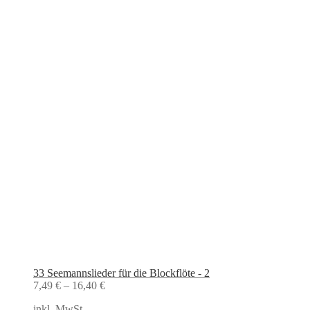
33 Seemannslieder für die Blockflöte - 2
7,49
€
–
16,40
€
inkl. MwSt.