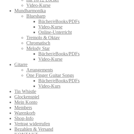
Video-Kurse
Mundharmonika
Bluesharp
Bücher/eBooks/PDFs
Video-Kurse
Online-Unterricht
Tremolo & Oktav
Chromatisch
Melody Star
Bücher/eBooks/PDFs
Video-Kurse
Gitarre
Arrangements
One Finger Guitar Songs
Bücher/eBooks/PDFs
Video-Kurs
Tin Whistle
Glockenspiel
Mein Konto
Members
Warenkorb
Shop-Info
Vertrag widerrufen
Bezahlen & Versand