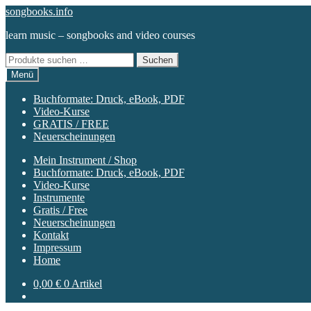
Zur
Zum
songbooks.info
Navigation
Inhalt
learn music – songbooks and video courses
springen
springen
Suchen
Suchen
nach:
Menü
Buchformate: Druck, eBook, PDF
Video-Kurse
GRATIS / FREE
Neuerscheinungen
Mein Instrument / Shop
Buchformate: Druck, eBook, PDF
Video-Kurse
Instrumente
Gratis / Free
Neuerscheinungen
Kontakt
Impressum
Home
0,00
€
0 Artikel