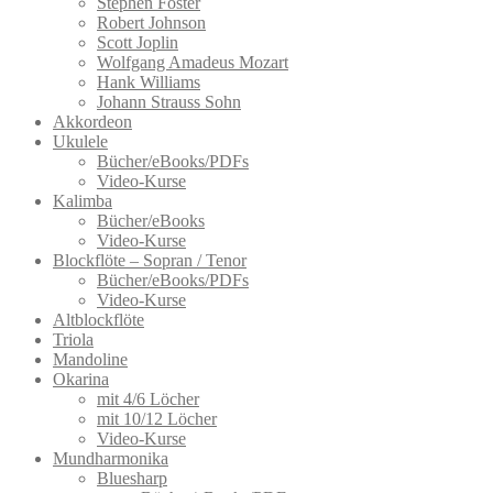
Stephen Foster
Robert Johnson
Scott Joplin
Wolfgang Amadeus Mozart
Hank Williams
Johann Strauss Sohn
Akkordeon
Ukulele
Bücher/eBooks/PDFs
Video-Kurse
Kalimba
Bücher/eBooks
Video-Kurse
Blockflöte – Sopran / Tenor
Bücher/eBooks/PDFs
Video-Kurse
Altblockflöte
Triola
Mandoline
Okarina
mit 4/6 Löcher
mit 10/12 Löcher
Video-Kurse
Mundharmonika
Bluesharp