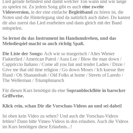
Lied gerade befindest und damit welcher Ton wann und wie lange
zu spielen ist. Zu jedem Song gibt es auch
eine zweite
Videoversion,
in der eine einfache
Begleitband
zu hören ist, die
Noten und die Hinterlegung sind da natürlich auch dabei. Du kannst
dir also zuerst das Lied erarbeiten und dann gleich mit der Band
mitspielen.
So lernst du das Instrument im Handumdrehen, und das
Melodiespiel macht so auch richtig Spaß.
Die Liste der Songs:
Ach wie so truegerisch / Altes Wiener
Fiakterlied / American Patrol / Aura Lee / Blow the man down /
Cappriccio Italiano / Come all you fair and tender Ladies / Dixie /
Give me that old time religion / Go down Moses / Ich kuesse ihre
Hand / Oh Shanandoah / Old Folks at home / Streets of Laredo /
The Wellerman / Triumphmarsch
Für diesen Kurs benötigst du eine
Sopranblockflöte in barocker
Griffweise.
Klick rein, schau Dir die Vorschau-Videos an und sei dabei!
Ist oben kein Video zu sehen? Und auch die Vorschau-Videos
fehlen? Dann bitte Vimeo Videos in den
erlauben. Auch die Videos
im Kurs benötigen diese Erlaubnis...!