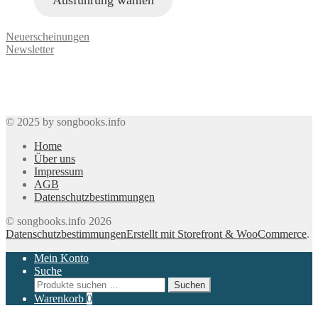
Ausführung wählen
Neuerscheinungen
Newsletter
© 2025 by songbooks.info
Home
Über uns
Impressum
AGB
Datenschutzbestimmungen
© songbooks.info 2026
Datenschutzbestimmungen
Erstellt mit Storefront & WooCommerce
.
Mein Konto
Suche
Suchen
Suchen
nach:
Warenkorb
0