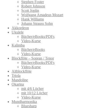
Stephen Foster
Robert Johnson
Scott Joplin
Wolfgang Amadeus Mozart
Hank Williams
Johann Strauss Sohn
Akkordeon
Ukulele
Bücher/eBooks/PDFs
Video-Kurse
Kalimba
Bücher/eBooks
Video-Kurse
Blockflöte – Sopran / Tenor
Bücher/eBooks/PDFs
Video-Kurse
Altblockflöte
Triola
Mandoline
Okarina
mit 4/6 Löcher
mit 10/12 Löcher
Video-Kurse
Mundharmonika
Bluesharp