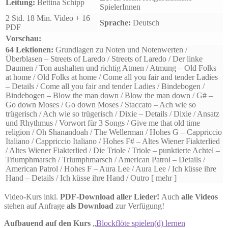
Leitung:
Bettina Schipp
SpielerInnen
2 Std. 18 Min. Video + 16
Sprache:
Deutsch
PDF
Vorschau:
64 Lektionen:
Grundlagen zu Noten und Notenwerten /
Überblasen – Streets of Laredo / Streets of Laredo / Der linke
Daumen / Ton aushalten und richtig Atmen /
Atmung – Old Folks
at home / Old Folks at home / Come all you fair and tender Ladies
– Details / Come all you fair and tender Ladies / Bindebogen /
Bindebogen – Blow the man down / Blow the man down / G# –
Go down Moses / Go down Moses / Staccato – Ach wie so
trügerisch / Ach wie so trügerisch / Dixie – Details / Dixie / Ansatz
und Rhythmus / Vorwort für 3 Songs / Give me that old time
religion / Oh Shanandoah / The Wellerman / Hohes G – Cappriccio
Italiano / Cappriccio Italiano / Hohes F# – Altes Wiener Fiakterlied
/ Altes Wiener Fiakterlied / Die Triole / Triole – punktierte Achtel –
Triumphmarsch / Triumphmarsch / American Patrol – Details /
American Patrol / Hohes F – Aura Lee / Aura Lee / Ich küsse ihre
Hand – Details / Ich küsse ihre Hand / Outro
[ mehr ]
Video-Kurs inkl.
PDF-Download aller Lieder!
Auch
alle Videos
stehen auf Anfrage
als Download
zur Verfügung!
Aufbauend auf den Kurs
„
Blockflöte spielen(d) lernen