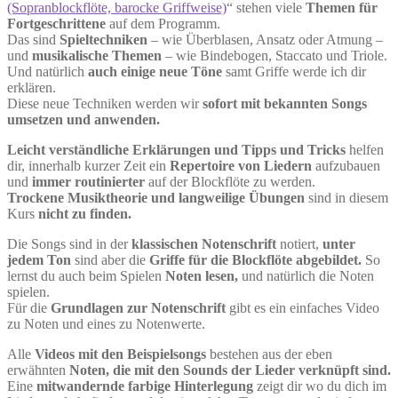
(Sopranblockflöte, barocke Griffweise)
“ stehen viele
Themen für
Fortgeschrittene
auf dem Programm.
Das sind
Spieltechniken
– wie Überblasen, Ansatz oder Atmung –
und
musikalische Themen
– wie Bindebogen, Staccato und Triole.
Und natürlich
auch einige neue Töne
samt Griffe werde ich dir
erklären.
Diese neue Techniken werden wir
sofort mit bekannten Songs
umsetzen und anwenden.
Leicht verständliche Erklärungen und Tipps und Tricks
helfen
dir, innerhalb kurzer Zeit ein
Repertoire von Liedern
aufzubauen
und
immer routinierter
auf der Blockflöte zu werden.
Trockene Musiktheorie und langweilige Übungen
sind in diesem
Kurs
nicht zu finden.
Die Songs sind in der
klassischen Notenschrift
notiert,
unter
jedem Ton
sind aber die
Griffe für die Blockflöte abgebildet.
So
lernst du auch beim Spielen
Noten lesen,
und natürlich die Noten
spielen.
Für die
Grundlagen zur Notenschrift
gibt es ein einfaches Video
zu Noten und eines zu Notenwerte.
Alle
Videos mit den Beispielsongs
bestehen aus der eben
erwähnten
Noten, die mit den Sounds der Lieder verknüpft sind.
Eine
mitwandernde farbige Hinterlegung
zeigt dir wo du dich im