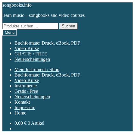
Zur
Zum
songbooks.info
Navigation
Inhalt
learn music – songbooks and video courses
springen
springen
Suchen
Suchen
nach:
Menü
Buchformate: Druck, eBook, PDF
Video-Kurse
GRATIS / FREE
Neuerscheinungen
Mein Instrument / Shop
Buchformate: Druck, eBook, PDF
Video-Kurse
Instrumente
Gratis / Free
Neuerscheinungen
Kontakt
Impressum
Home
0,00
€
0 Artikel