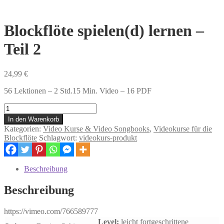
Blockflöte spielen(d) lernen –
Teil 2
24,99
€
56 Lektionen – 2 Std.15 Min. Video – 16 PDF
Blockflöte
spielen(d)
In den Warenkorb
lernen
Kategorien:
Video Kurse & Video Songbooks
,
Videokurse für die
-
Blockflöte
Schlagwort:
videokurs-produkt
Teil
2
Menge
Beschreibung
Beschreibung
https://vimeo.com/766589777
Level:
leicht fortgeschrittene