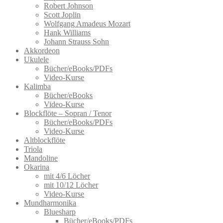
Robert Johnson
Scott Joplin
Wolfgang Amadeus Mozart
Hank Williams
Johann Strauss Sohn
Akkordeon
Ukulele
Bücher/eBooks/PDFs
Video-Kurse
Kalimba
Bücher/eBooks
Video-Kurse
Blockflöte – Sopran / Tenor
Bücher/eBooks/PDFs
Video-Kurse
Altblockflöte
Triola
Mandoline
Okarina
mit 4/6 Löcher
mit 10/12 Löcher
Video-Kurse
Mundharmonika
Bluesharp
Bücher/eBooks/PDFs