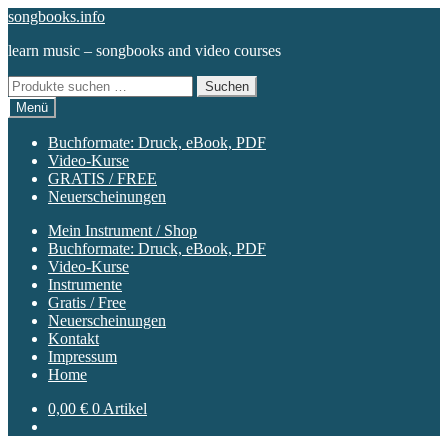
Zur
Zum
songbooks.info
Navigation
Inhalt
learn music – songbooks and video courses
springen
springen
Suchen
Suchen
nach:
Menü
Buchformate: Druck, eBook, PDF
Video-Kurse
GRATIS / FREE
Neuerscheinungen
Mein Instrument / Shop
Buchformate: Druck, eBook, PDF
Video-Kurse
Instrumente
Gratis / Free
Neuerscheinungen
Kontakt
Impressum
Home
0,00
€
0 Artikel