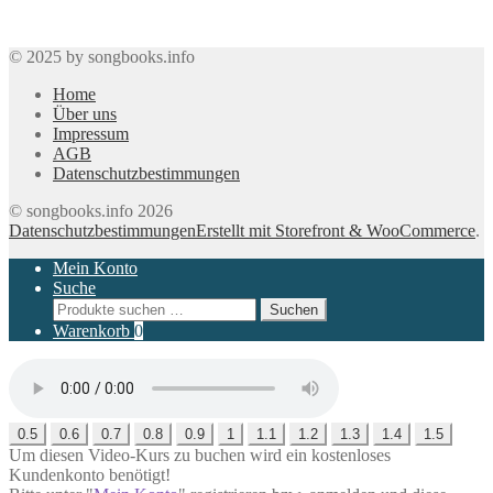
© 2025 by songbooks.info
Home
Über uns
Impressum
AGB
Datenschutzbestimmungen
© songbooks.info 2026
Datenschutzbestimmungen
Erstellt mit Storefront & WooCommerce
.
Mein Konto
Suche
Suchen
Suchen
nach:
Warenkorb
0
0.5
0.6
0.7
0.8
0.9
1
1.1
1.2
1.3
1.4
1.5
Um diesen Video-Kurs zu buchen wird ein kostenloses
Kundenkonto benötigt!