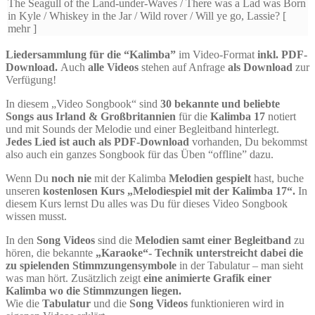
The Seagull of the Land-under-Waves / There was a Lad was Born
in Kyle / Whiskey in the Jar / Wild rover / Will ye go, Lassie?
[
mehr ]
Liedersammlung für die “Kalimba”
im Video-Format
inkl. PDF-
Download.
Auch
alle Videos
stehen auf Anfrage
als Download
zur
Verfügung!
In diesem „Video Songbook“ sind
30 bekannte und beliebte
Songs aus Irland & Großbritannien
für die
Kalimba 17
notiert
und mit Sounds der Melodie und einer Begleitband hinterlegt.
Jedes Lied ist auch als PDF-Download
vorhanden, Du bekommst
also auch ein ganzes Songbook für das Üben “offline” dazu.
Wenn Du
noch nie
mit der Kalimba
Melodien gespielt
hast, buche
unseren
kostenlosen Kurs „Melodiespiel mit der Kalimba 17“.
In
diesem Kurs lernst Du alles was Du für dieses Video Songbook
wissen musst.
In den
Song Videos
sind die
Melodien samt einer Begleitband
zu
hören, die bekannte
„Karaoke“- Technik
unterstreicht dabei die
zu spielenden Stimmzungensymbole
in der Tabulatur – man sieht
was man hört. Zusätzlich zeigt
eine animierte Grafik einer
Kalimba wo die Stimmzungen liegen.
Wie die
Tabulatur
und die
Song Videos
funktionieren wird in