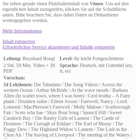
Sie sehen gerade einen Platzhalterinhalt von
Vimeo
. Um auf den
eigentlichen Inhalt zuzugreifen, klicken Sie auf die Schaltfläche
unten. Bitte beachten Sie, dass dabei Daten an Drittanbieter
weitergegeben werden.
Mehr Informationen
Inhalt entsperren
Erforderlichen Service akzeptieren und Inhalte entsperren
Leitung:
Reynhard Boegl
Level:
für leicht Fortgeschrittene
2 Std. 59 Min. Video + 30
Sprache:
Deutsch, mit Untertitel (en,
PDF
fr, es)
Vorschau:
34 Lektionen:
Die Tabulatur / Die Song Videos / Across the
western Ocean / Arthur McBride / At the wave mouth / Barbara
Allen (In scarlet town, where I was born) / Ceol brutha – A Fairy
plaint /
Drunken sailor / Eileen Aroon / Farewell, Nancy / Loch
Lomond / MacPherson’s Farewell / Molly Malone / Scarborough
Fair / Scots wha hae / Skye Boat Song / Spancil Hill / Sweet
Carnloch Bay / The Bantry Girls of Lament / The Castle of
Dromore / The Curragh of Kildare / The Earl of Moray / The
Foggy Dew / The Highland Widow’s Lament / The Lark in the
Clear Air / The leaving of Liverpool / The meeting of the Waters /