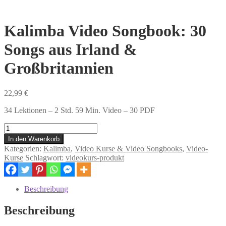
Kalimba Video Songbook: 30
Songs aus Irland &
Großbritannien
22,99
€
34 Lektionen – 2 Std. 59 Min. Video – 30 PDF
Kalimba
Video
In den Warenkorb
Songbook:
Kategorien:
Kalimba
,
Video Kurse & Video Songbooks
,
Video-
30
Kurse
Schlagwort:
videokurs-produkt
Songs
aus
Irland
Beschreibung
&
Großbritannien
Beschreibung
Menge