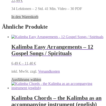
22,99
€
34 Lektionen – 2 Std. 41 Min. Video – 30 PDF
In den Warenkorb
Ähnliche Produkte
Kalimba Easy Arrangements – 12
Gospel Songs / Spirituals
6,49
€
–
11,40
€
inkl. MwSt. zzgl.
Versandkosten
Dieses
Ausführung wählen
Produkt
weist
mehrere
Varianten
Kalimba Chords – the Kalimba as an
auf.
accompanying instrument (english)
Die