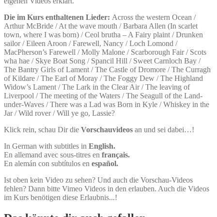
eigenen Videos erklärt.
Die im Kurs enthaltenen Lieder:
Across the western Ocean /
Arthur McBride / At the wave mouth / Barbara Allen (In scarlet
town, where I was born) / Ceol brutha – A Fairy plaint / Drunken
sailor / Eileen Aroon / Farewell, Nancy / Loch Lomond /
MacPherson’s Farewell / Molly Malone / Scarborough Fair / Scots
wha hae / Skye Boat Song / Spancil Hill / Sweet Carnloch Bay /
The Bantry Girls of Lament / The Castle of Dromore / The Curragh
of Kildare / The Earl of Moray / The Foggy Dew / The Highland
Widow’s Lament / The Lark in the Clear Air / The leaving of
Liverpool / The meeting of the Waters / The Seagull of the Land-
under-Waves / There was a Lad was Born in Kyle / Whiskey in the
Jar / Wild rover / Will ye go, Lassie?
Klick rein, schau Dir die
Vorschauvideos
an und sei dabei…!
In German with subtitles in
English.
En allemand avec sous-titres en
français.
En alemán con subtítulos en
español.
Ist oben kein Video zu sehen? Und auch die Vorschau-Videos
fehlen? Dann bitte Vimeo Videos in den
erlauben. Auch die Videos
im Kurs benötigen diese Erlaubnis...!