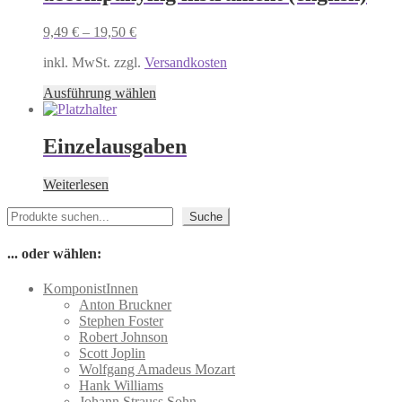
Optionen
können
9,49
€
–
19,50
€
auf
der
inkl. MwSt. zzgl.
Versandkosten
Produktseite
Dieses
gewählt
Ausführung wählen
Produkt
werden
weist
mehrere
Einzelausgaben
Varianten
auf.
Weiterlesen
Die
Optionen
Suchen
Suche
können
auf
der
... oder wählen:
Produktseite
gewählt
KomponistInnen
werden
Anton Bruckner
Stephen Foster
Robert Johnson
Scott Joplin
Wolfgang Amadeus Mozart
Hank Williams
Johann Strauss Sohn