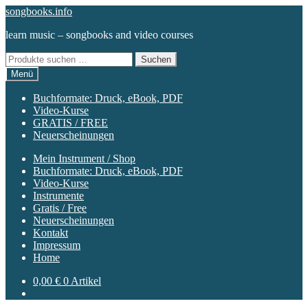
Zur
Zum
songbooks.info
Navigation
Inhalt
learn music – songbooks and video courses
springen
springen
Suchen
Suchen
nach:
Menü
Buchformate: Druck, eBook, PDF
Video-Kurse
GRATIS / FREE
Neuerscheinungen
Mein Instrument / Shop
Buchformate: Druck, eBook, PDF
Video-Kurse
Instrumente
Gratis / Free
Neuerscheinungen
Kontakt
Impressum
Home
0,00
€
0 Artikel