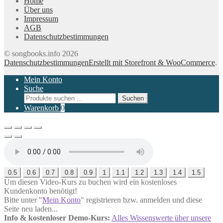
Home
Über uns
Impressum
AGB
Datenschutzbestimmungen
© songbooks.info 2026
Datenschutzbestimmungen
Erstellt mit Storefront & WooCommerce
.
Mein Konto
Suche
Suchen
Suchen
nach:
Warenkorb
0
0.5
0.6
0.7
0.8
0.9
1
1.1
1.2
1.3
1.4
1.5
Um diesen Video-Kurs zu buchen wird ein kostenloses
Kundenkonto benötigt!
Bitte unter "
Mein Konto
" registrieren bzw. anmelden und diese
Seite neu laden...
Info & kostenloser Demo-Kurs:
Alles Wissenswerte über unsere