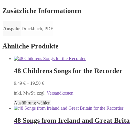
Zusätzliche Informationen
Ausgabe
Druckbuch, PDF
Ähnliche Produkte
48 Childrens Songs for the Recorder
9,49
€
–
19,50
€
inkl. MwSt. zzgl.
Versandkosten
Dieses
Ausführung wählen
Produkt
weist
mehrere
48 Songs from Ireland and Great Brita
Varianten
auf.