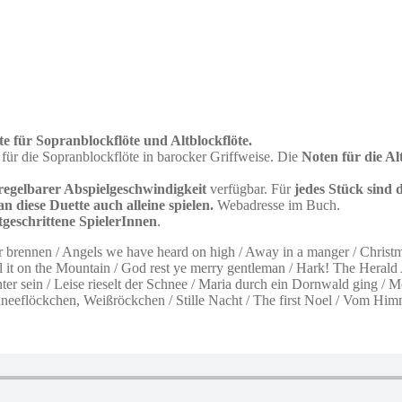
te für Sopranblockflöte und Altblockflöte.
für die Sopranblockflöte in barocker Griffweise. Die
Noten für die Al
regelbarer Abspielgeschwindigkeit
verfügbar. Für
jedes Stück sind 
 diese Duette auch alleine spielen.
Webadresse im Buch.
rtgeschrittene SpielerInnen
.
brennen / Angels we have heard on high / Away in a manger / Christma
 it on the Mountain / God rest ye merry gentleman / Hark! The Herald An
munter sein / Leise rieselt der Schnee / Maria durch ein Dornwald gin
chneeflöckchen, Weißröckchen / Stille Nacht / The first Noel / Vom Hi