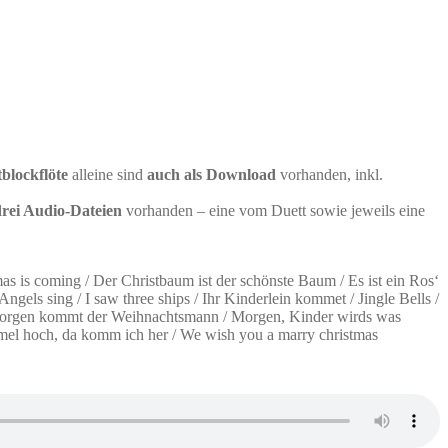
tblockflöte
alleine sind
auch als Download
vorhanden, inkl.
drei Audio-Dateien
vorhanden – eine vom Duett sowie jeweils eine
s is coming / Der Christbaum ist der schönste Baum / Es ist ein Ros‘
gels sing / I saw three ships / Ihr Kinderlein kommet / Jingle Bells /
g / Morgen kommt der Weihnachtsmann / Morgen, Kinder wirds was
mmel hoch, da komm ich her / We wish you a marry christmas