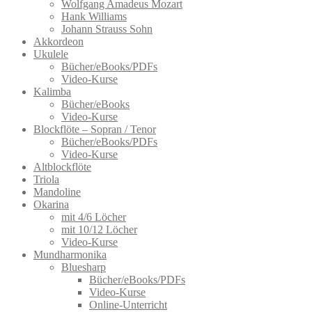
Wolfgang Amadeus Mozart
gewählt
Hank Williams
werden
Johann Strauss Sohn
Akkordeon
Ukulele
Bücher/eBooks/PDFs
Video-Kurse
Kalimba
Bücher/eBooks
Video-Kurse
Blockflöte – Sopran / Tenor
Bücher/eBooks/PDFs
Video-Kurse
Altblockflöte
Triola
Mandoline
Okarina
mit 4/6 Löcher
mit 10/12 Löcher
Video-Kurse
Mundharmonika
Bluesharp
Bücher/eBooks/PDFs
Video-Kurse
Online-Unterricht