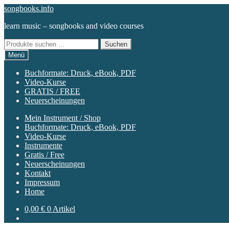
Zur
Zum
songbooks.info
Navigation
Inhalt
learn music – songbooks and video courses
springen
springen
Suchen
Suchen
nach:
Menü
Buchformate: Druck, eBook, PDF
Video-Kurse
GRATIS / FREE
Neuerscheinungen
Mein Instrument / Shop
Buchformate: Druck, eBook, PDF
Video-Kurse
Instrumente
Gratis / Free
Neuerscheinungen
Kontakt
Impressum
Home
0,00
€
0 Artikel