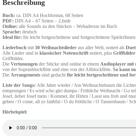
Beschreibung
Buch:
ca. DIN A4 Hochformat, 68 Seiten
PDF:
DIN A4 – 67 Seiten – 2,6mb
Online:
alle Sounds zu den Stücken – Webadresse im Buch
Sprache:
deutsch
Ideal für:
für leicht fortgeschrittene und fortgeschrittene SpielerInnen
Liederbuch
mit
30 Weihnachtslieder
aus aller Welt, notiert als
Duet
Alle Lieder sind in
klassischer Notenschrift
notiert, plus
Griffbilder
Griffbilder.
Die
Vertonungen
der Stücke sind online in einem
Audioplayer mit 
von der Sopranblockflöte und eine von der Altblockflöte.
So kann man
Die
Arrangements
sind gedacht
für leicht fortgeschrittene und fo
Liste der Songs:
Alle Jahre wieder / Am Weihnachtsbaum die Lichter 
entsprungen / Es wird scho glei dumpa / Fröhliche Weihnacht / Go tell
Josef, lieber Josef mein / Kommet, ihr Hirten / Lasst uns froh und 
geben / O come, all ye faithful / O du fröhliche / O Tannenbaum / S
Hörbeispiel: