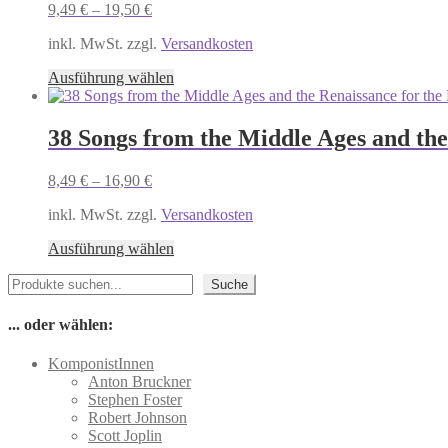
9,49
€
–
19,50
€
Die
Optionen
inkl. MwSt. zzgl.
Versandkosten
können
auf
Dieses
Ausführung wählen
der
Produkt
Produktseite
weist
gewählt
mehrere
38 Songs from the Middle Ages and the
werden
Varianten
auf.
8,49
€
–
16,90
€
Die
Optionen
inkl. MwSt. zzgl.
Versandkosten
können
auf
Dieses
Ausführung wählen
der
Produkt
Produktseite
Suchen
weist
Suche
gewählt
mehrere
werden
Varianten
... oder wählen:
auf.
Die
KomponistInnen
Optionen
Anton Bruckner
können
Stephen Foster
auf
Robert Johnson
der
Scott Joplin
Produktseite