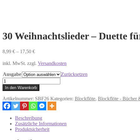
30 Weihnachtslieder – Duette fü
8,99
€
–
17,50
€
inkl. MwSt. zzgl.
Versandkosten
Ausgabe
Zurücksetzen
30
Weihnachtslieder
In den Warenkorb
–
Duette
Artikelnummer:
SBF26
Kategorien:
Blockflöte
,
Blockflöte - Büche
für
Sopran-
&
Beschreibung
Altblockflöte
Zusätzliche Informationen
Menge
Produktsicherheit