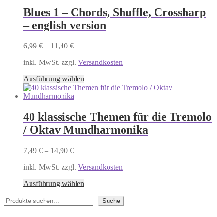
mehrere
Blues 1 – Chords, Shuffle, Crossharp
Varianten
– english version
auf.
Die
Optionen
6,99
€
–
11,40
€
können
auf
inkl. MwSt. zzgl.
Versandkosten
der
Dieses
Produktseite
Ausführung wählen
Produkt
gewählt
weist
werden
mehrere
Varianten
40 klassische Themen für die Tremolo
auf.
/ Oktav Mundharmonika
Die
Optionen
können
7,49
€
–
14,90
€
auf
der
inkl. MwSt. zzgl.
Versandkosten
Produktseite
Dieses
gewählt
Ausführung wählen
Produkt
werden
Suchen
weist
Suche
mehrere