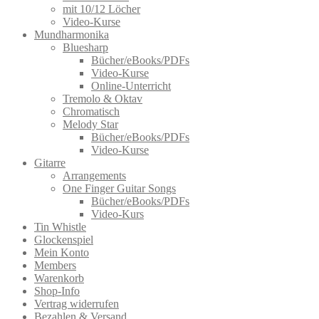
mit 10/12 Löcher
Video-Kurse
Mundharmonika
Bluesharp
Bücher/eBooks/PDFs
Video-Kurse
Online-Unterricht
Tremolo & Oktav
Chromatisch
Melody Star
Bücher/eBooks/PDFs
Video-Kurse
Gitarre
Arrangements
One Finger Guitar Songs
Bücher/eBooks/PDFs
Video-Kurs
Tin Whistle
Glockenspiel
Mein Konto
Members
Warenkorb
Shop-Info
Vertrag widerrufen
Bezahlen & Versand