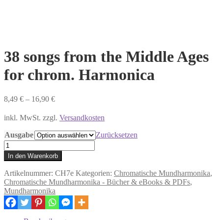
38 songs from the Middle Ages
for chrom. Harmonica
8,49
€
–
16,90
€
inkl. MwSt. zzgl.
Versandkosten
Ausgabe
Zurücksetzen
38
songs
In den Warenkorb
from
the
Artikelnummer:
CH7e
Kategorien:
Chromatische Mundharmonika
,
Middle
Chromatische Mundharmonika - Bücher & eBooks & PDFs
,
Ages
Mundharmonika
for
chrom.
Harmonica