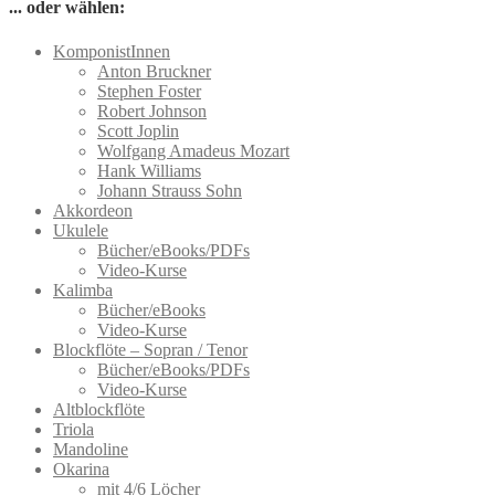
Varianten
... oder wählen:
auf.
Die
KomponistInnen
Optionen
Anton Bruckner
können
Stephen Foster
auf
Robert Johnson
der
Scott Joplin
Produktseite
Wolfgang Amadeus Mozart
gewählt
Hank Williams
werden
Johann Strauss Sohn
Akkordeon
Ukulele
Bücher/eBooks/PDFs
Video-Kurse
Kalimba
Bücher/eBooks
Video-Kurse
Blockflöte – Sopran / Tenor
Bücher/eBooks/PDFs
Video-Kurse
Altblockflöte
Triola
Mandoline
Okarina
mit 4/6 Löcher