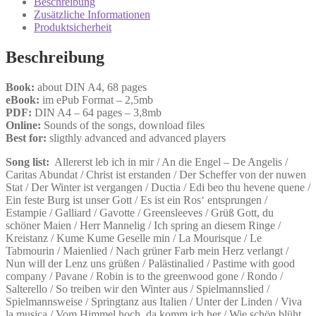
Beschreibung
Menge
Zusätzliche Informationen
Produktsicherheit
Beschreibung
Book:
about DIN A4, 68 pages
eBook:
im ePub Format – 2,5mb
PDF:
DIN A4 – 64 pages – 3,8mb
Online:
Sounds of the songs, download files
Best for:
sligthly advanced and advanced players
Song list:
Allererst leb ich in mir / An die Engel – De Angelis /
Caritas Abundat / Christ ist erstanden / Der Scheffer von der nuwen
Stat / Der Winter ist vergangen / Ductia / Edi beo thu hevene quene /
Ein feste Burg ist unser Gott / Es ist ein Ros‘ entsprungen /
Estampie / Galliard / Gavotte / Greensleeves / Grüß Gott, du
schöner Maien / Herr Mannelig / Ich spring an diesem Ringe /
Kreistanz / Kume Kume Geselle min / La Mourisque / Le
Tabmourin / Maienlied / Nach grüner Farb mein Herz verlangt /
Nun will der Lenz uns grüßen / Palästinalied / Pastime with good
company / Pavane / Robin is to the greenwood gone / Rondo /
Salterello / So treiben wir den Winter aus / Spielmannslied /
Spielmannsweise / Springtanz aus Italien / Unter der Linden / Viva
la musica / Vom Himmel hoch, da komm ich her / Wie schön blüht