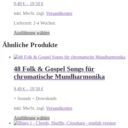
können
9,49
€
–
19,50
€
auf
der
inkl. MwSt. zzgl.
Versandkosten
Produktseite
gewählt
Lieferzeit:
2-4 Wochen
werden
Dieses
Ausführung wählen
Produkt
weist
Ähnliche Produkte
mehrere
Varianten
auf.
Die
48 Folk & Gospel Songs für
Optionen
können
chromatische Mundharmonika
auf
der
9,49
€
–
19,50
€
Produktseite
gewählt
+ Sounds + Downloads
werden
inkl. MwSt. zzgl.
Versandkosten
Dieses
Ausführung wählen
Produkt
weist