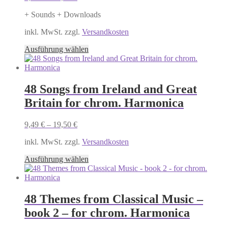
+ Sounds + Downloads
inkl. MwSt. zzgl.
Versandkosten
Dieses
Ausführung wählen
Produkt
weist
mehrere
Varianten
48 Songs from Ireland and Great
auf.
Britain for chrom. Harmonica
Die
Optionen
können
9,49
€
–
19,50
€
auf
der
inkl. MwSt. zzgl.
Versandkosten
Produktseite
Dieses
gewählt
Ausführung wählen
Produkt
werden
weist
mehrere
Varianten
48 Themes from Classical Music –
auf.
book 2 – for chrom. Harmonica
Die
Optionen