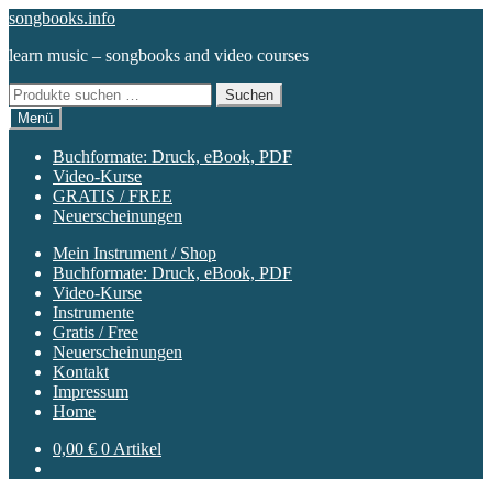
Zur
Zum
songbooks.info
Navigation
Inhalt
learn music – songbooks and video courses
springen
springen
Suchen
Suchen
nach:
Menü
Buchformate: Druck, eBook, PDF
Video-Kurse
GRATIS / FREE
Neuerscheinungen
Mein Instrument / Shop
Buchformate: Druck, eBook, PDF
Video-Kurse
Instrumente
Gratis / Free
Neuerscheinungen
Kontakt
Impressum
Home
0,00
€
0 Artikel