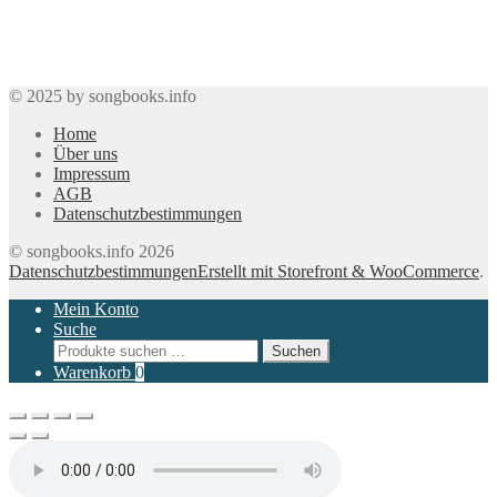
© 2025 by songbooks.info
Home
Über uns
Impressum
AGB
Datenschutzbestimmungen
© songbooks.info 2026
Datenschutzbestimmungen
Erstellt mit Storefront & WooCommerce
.
Mein Konto
Suche
Suchen
Suchen
nach:
Warenkorb
0