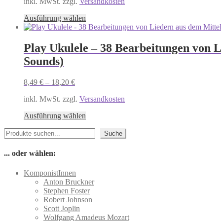
inkl. MwSt. zzgl.
Versandkosten
Dieses
Ausführung wählen
Produkt
weist
mehrere
Play Ukulele – 38 Bearbeitungen von L
Varianten
Sounds)
auf.
Die
Optionen
8,49
€
–
18,20
€
können
auf
inkl. MwSt. zzgl.
Versandkosten
der
Dieses
Produktseite
Ausführung wählen
Produkt
gewählt
Suchen
weist
werden
Suche
mehrere
Varianten
... oder wählen:
auf.
Die
KomponistInnen
Optionen
Anton Bruckner
können
Stephen Foster
auf
Robert Johnson
der
Scott Joplin
Produktseite
Wolfgang Amadeus Mozart