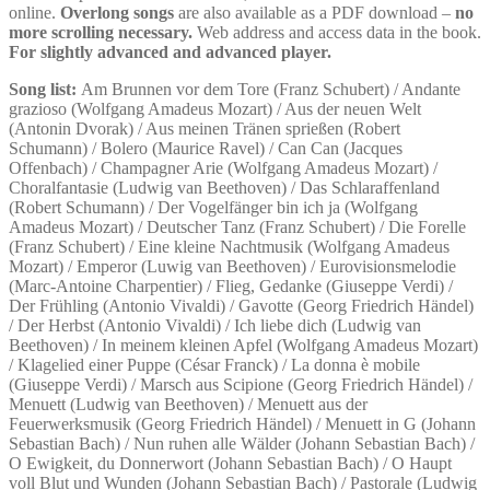
online.
Overlong songs
are also available as a PDF download –
no
more scrolling necessary.
Web address and access data in the book.
For slightly advanced and advanced player.
Song list:
Am Brunnen vor dem Tore (Franz Schubert) / Andante
grazioso (Wolfgang Amadeus Mozart) / Aus der neuen Welt
(Antonin Dvorak) / Aus meinen Tränen sprießen (Robert
Schumann) / Bolero (Maurice Ravel) / Can Can (Jacques
Offenbach) / Champagner Arie (Wolfgang Amadeus Mozart) /
Choralfantasie (Ludwig van Beethoven) / Das Schlaraffenland
(Robert Schumann) / Der Vogelfänger bin ich ja (Wolfgang
Amadeus Mozart) / Deutscher Tanz (Franz Schubert) / Die Forelle
(Franz Schubert) / Eine kleine Nachtmusik (Wolfgang Amadeus
Mozart) / Emperor (Luwig van Beethoven) / Eurovisionsmelodie
(Marc-Antoine Charpentier) / Flieg, Gedanke (Giuseppe Verdi) /
Der Frühling (Antonio Vivaldi) / Gavotte (Georg Friedrich Händel)
/ Der Herbst (Antonio Vivaldi) / Ich liebe dich (Ludwig van
Beethoven) / In meinem kleinen Apfel (Wolfgang Amadeus Mozart)
/ Klagelied einer Puppe (César Franck) / La donna è mobile
(Giuseppe Verdi) / Marsch aus Scipione (Georg Friedrich Händel) /
Menuett (Ludwig van Beethoven) / Menuett aus der
Feuerwerksmusik (Georg Friedrich Händel) / Menuett in G (Johann
Sebastian Bach) / Nun ruhen alle Wälder (Johann Sebastian Bach) /
O Ewigkeit, du Donnerwort (Johann Sebastian Bach) / O Haupt
voll Blut und Wunden (Johann Sebastian Bach) / Pastorale (Ludwig