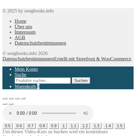
© 2025 by songbooks.info
Home
Über uns
Impressum
AGB
Datenschutzbestimmungen
© songbooks.info 2026
Datenschutzbestimmungen
Erstellt mit Storefront & WooCommerce
.
Mein Konto
Suche
Suchen
Suchen
nach:
Warenkorb
0
0.5
0.6
0.7
0.8
0.9
1
1.1
1.2
1.3
1.4
1.5
Um diesen Video-Kurs zu buchen wird ein kostenloses