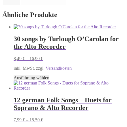
Ähnliche Produkte
30 songs by Turlough O’Carolan for
the Alto Recorder
8,49
€
–
16,90
€
inkl. MwSt. zzgl.
Versandkosten
Dieses
Ausführung wählen
Produkt
weist
mehrere
Varianten
12 german Folk Songs – Duets for
auf.
Soprano & Alto Recorder
Die
Optionen
können
7,99
€
–
15,50
€
auf