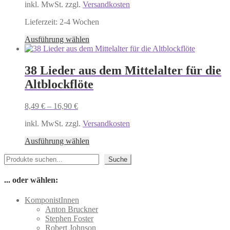
der
inkl. MwSt. zzgl.
Versandkosten
Produktseite
gewählt
Lieferzeit:
2-4 Wochen
werden
Dieses
Ausführung wählen
Produkt
weist
mehrere
38 Lieder aus dem Mittelalter für die
Varianten
Altblockflöte
auf.
Die
Optionen
8,49
€
–
16,90
€
können
auf
inkl. MwSt. zzgl.
Versandkosten
der
Dieses
Produktseite
Ausführung wählen
Produkt
gewählt
Suchen
weist
werden
Suche
mehrere
Varianten
... oder wählen:
auf.
Die
KomponistInnen
Optionen
Anton Bruckner
können
Stephen Foster
auf
Robert Johnson