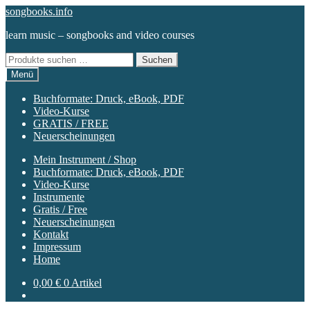
Zur
Zum
songbooks.info
Navigation
Inhalt
learn music – songbooks and video courses
springen
springen
Suchen
Suchen
nach:
Menü
Buchformate: Druck, eBook, PDF
Video-Kurse
GRATIS / FREE
Neuerscheinungen
Mein Instrument / Shop
Buchformate: Druck, eBook, PDF
Video-Kurse
Instrumente
Gratis / Free
Neuerscheinungen
Kontakt
Impressum
Home
0,00
€
0 Artikel