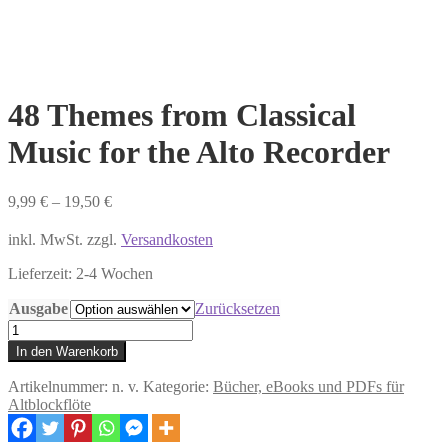
48 Themes from Classical
Music for the Alto Recorder
9,99
€
–
19,50
€
inkl. MwSt. zzgl.
Versandkosten
Lieferzeit:
2-4 Wochen
Ausgabe
Zurücksetzen
48
Themes
In den Warenkorb
from
Classical
Artikelnummer:
n. v.
Kategorie:
Bücher, eBooks und PDFs für
Music
Altblockflöte
for
the