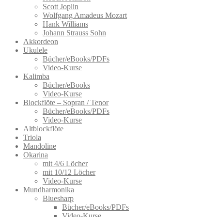
der
Scott Joplin
Produktseite
Wolfgang Amadeus Mozart
gewählt
Hank Williams
werden
Johann Strauss Sohn
Akkordeon
Ukulele
Bücher/eBooks/PDFs
Video-Kurse
Kalimba
Bücher/eBooks
Video-Kurse
Blockflöte – Sopran / Tenor
Bücher/eBooks/PDFs
Video-Kurse
Altblockflöte
Triola
Mandoline
Okarina
mit 4/6 Löcher
mit 10/12 Löcher
Video-Kurse
Mundharmonika
Bluesharp
Bücher/eBooks/PDFs
Video-Kurse