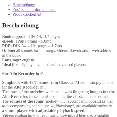
Alto
Beschreibung
Recorder
Zusätzliche Informationen
Menge
Produktsicherheit
Beschreibung
Book:
approx. DIN A4, 104 pages
eBook:
ePub Format – 5,8mb
PDF:
DIN A4 – 101 pages – 1,7mb
Online:
all sounds for the songs, videos, downloads – web address
in the book
Language:
english
Ideal for:
slightly advanced and advanced players
For Alto Recorder in F.
Songbook
with
48 Themes from Classical Music
– simply notated
for the
Alto Recorder
in F.
The tones of the melodies were made with
fingering images for the
Alto Recorder,
these are placed under the classical music notation.
The
sounds of the songs
(melody with accompanying band as well
as accompanying band alone – „Playalong“) are available online in
a
sound player with adjustable playback speed.
Videos
explain how to read music,
download files
also available