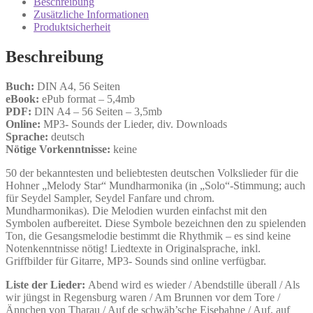
Beschreibung
Menge
Zusätzliche Informationen
Produktsicherheit
Beschreibung
Buch:
DIN A4, 56 Seiten
eBook:
ePub format – 5,4mb
PDF:
DIN A4 – 56 Seiten – 3,5mb
Online:
MP3- Sounds der Lieder, div. Downloads
Sprache:
deutsch
Nötige Vorkenntnisse:
keine
50 der bekanntesten und beliebtesten deutschen Volkslieder für die
Hohner „Melody Star“ Mundharmonika (in „Solo“-Stimmung; auch
für Seydel Sampler, Seydel Fanfare und chrom.
Mundharmonikas). Die Melodien wurden einfachst mit den
Symbolen aufbereitet. Diese Symbole bezeichnen den zu spielenden
Ton, die Gesangsmelodie bestimmt die Rhythmik – es sind keine
Notenkenntnisse nötig! Liedtexte in Originalsprache, inkl.
Griffbilder für Gitarre, MP3- Sounds sind online verfügbar.
Liste der Lieder:
Abend wird es wieder / Abendstille überall / Als
wir jüngst in Regensburg waren / Am Brunnen vor dem Tore /
Ännchen von Tharau / Auf de schwäb’sche Eisebahne / Auf, auf