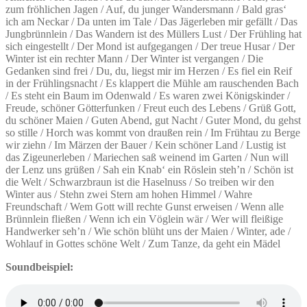
zum fröhlichen Jagen / Auf, du junger Wandersmann / Bald gras‘
ich am Neckar / Da unten im Tale / Das Jägerleben mir gefällt / Das
Jungbrünnlein / Das Wandern ist des Müllers Lust / Der Frühling hat
sich eingestellt / Der Mond ist aufgegangen / Der treue Husar / Der
Winter ist ein rechter Mann / Der Winter ist vergangen / Die
Gedanken sind frei / Du, du, liegst mir im Herzen / Es fiel ein Reif
in der Frühlingsnacht / Es klappert die Mühle am rauschenden Bach
/ Es steht ein Baum im Odenwald / Es waren zwei Königskinder /
Freude, schöner Götterfunken / Freut euch des Lebens / Grüß Gott,
du schöner Maien / Guten Abend, gut Nacht / Guter Mond, du gehst
so stille / Horch was kommt von draußen rein / Im Frühtau zu Berge
wir ziehn / Im Märzen der Bauer / Kein schöner Land / Lustig ist
das Zigeunerleben / Mariechen saß weinend im Garten / Nun will
der Lenz uns grüßen / Sah ein Knab‘ ein Röslein steh’n / Schön ist
die Welt / Schwarzbraun ist die Haselnuss / So treiben wir den
Winter aus / Stehn zwei Stern am hohen Himmel / Wahre
Freundschaft / Wem Gott will rechte Gunst erweisen / Wenn alle
Brünnlein fließen / Wenn ich ein Vöglein wär / Wer will fleißige
Handwerker seh’n / Wie schön blüht uns der Maien / Winter, ade /
Wohlauf in Gottes schöne Welt / Zum Tanze, da geht ein Mädel
Soundbeispiel: