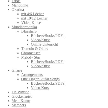
Triola
Mandoline
Okarina
mit 4/6 Löcher
mit 10/12 Löcher
Video-Kurse
Mundharmonika
Bluesharp
Bücher/eBooks/PDFs
Video-Kurse
Online-Unterricht
Tremolo & Oktav
Chromatisch
Melody Star
Bücher/eBooks/PDFs
Video-Kurse
Gitarre
Arrangements
One Finger Guitar Songs
Bücher/eBooks/PDFs
Video-Kurs
Tin Whistle
Glockenspiel
Mein Konto
Members