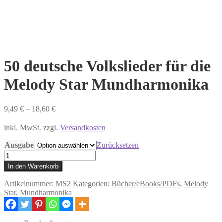
50 deutsche Volkslieder für die
Melody Star Mundharmonika
9,49
€
–
18,60
€
inkl. MwSt. zzgl.
Versandkosten
Ausgabe
Zurücksetzen
50
deutsche
In den Warenkorb
Volkslieder
für
Artikelnummer:
MS2
Kategorien:
Bücher/eBooks/PDFs
,
Melody
die
Star
,
Mundharmonika
Melody
Star
Mundharmonika