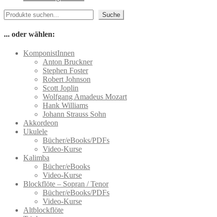
Produkt
gewählt
Suchen
weist
werden
Suche
mehrere
Varianten
... oder wählen:
auf.
Die
KomponistInnen
Optionen
Anton Bruckner
können
Stephen Foster
auf
Robert Johnson
der
Scott Joplin
Produktseite
Wolfgang Amadeus Mozart
gewählt
Hank Williams
werden
Johann Strauss Sohn
Akkordeon
Ukulele
Bücher/eBooks/PDFs
Video-Kurse
Kalimba
Bücher/eBooks
Video-Kurse
Blockflöte – Sopran / Tenor
Bücher/eBooks/PDFs
Video-Kurse
Altblockflöte