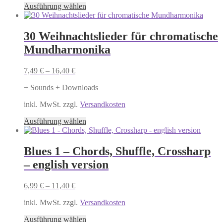
Dieses
Ausführung wählen
Produkt
weist
mehrere
30 Weihnachtslieder für chromatische
Varianten
Mundharmonika
auf.
Die
Optionen
7,49
€
–
16,40
€
können
auf
+ Sounds + Downloads
der
Produktseite
inkl. MwSt. zzgl.
Versandkosten
gewählt
Dieses
Ausführung wählen
werden
Produkt
weist
mehrere
Blues 1 – Chords, Shuffle, Crossharp
Varianten
– english version
auf.
Die
Optionen
6,99
€
–
11,40
€
können
auf
inkl. MwSt. zzgl.
Versandkosten
der
Dieses
Produktseite
Ausführung wählen