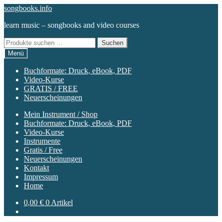
Zur
Zum
songbooks.info
Navigation
Inhalt
learn music – songbooks and video courses
springen
springen
Suchen
Suchen
nach:
Menü
Buchformate: Druck, eBook, PDF
Video-Kurse
GRATIS / FREE
Neuerscheinungen
Mein Instrument / Shop
Buchformate: Druck, eBook, PDF
Video-Kurse
Instrumente
Gratis / Free
Neuerscheinungen
Kontakt
Impressum
Home
0,00
€
0 Artikel