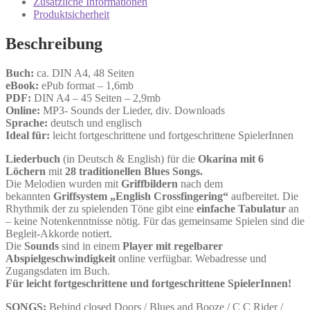
Zusätzliche Informationen
Menge
Produktsicherheit
Beschreibung
Buch:
ca. DIN A4, 48 Seiten
eBook:
ePub format – 1,6mb
PDF:
DIN A4 – 45 Seiten – 2,9mb
Online:
MP3- Sounds der Lieder, div. Downloads
Sprache:
deutsch und englisch
Ideal für:
leicht fortgeschrittene und fortgeschrittene SpielerInnen
Liederbuch
(in Deutsch & English) für die
Okarina mit 6
Löchern
mit
28 traditionellen Blues Songs.
Die Melodien wurden mit
Griffbildern
nach dem
bekannten
Griffsystem „English Crossfingering“
aufbereitet. Die
Rhythmik der zu spielenden Töne gibt eine
einfache Tabulatur
an
– keine Notenkenntnisse nötig. Für das gemeinsame Spielen sind die
Begleit-Akkorde notiert.
Die
Sounds
sind in einem
Player mit regelbarer
Abspielgeschwindigkeit
online verfügbar. Webadresse und
Zugangsdaten im Buch.
Für leicht fortgeschrittene und fortgeschrittene SpielerInnen!
SONGS:
Behind closed Doors / Blues and Booze / C C Rider /