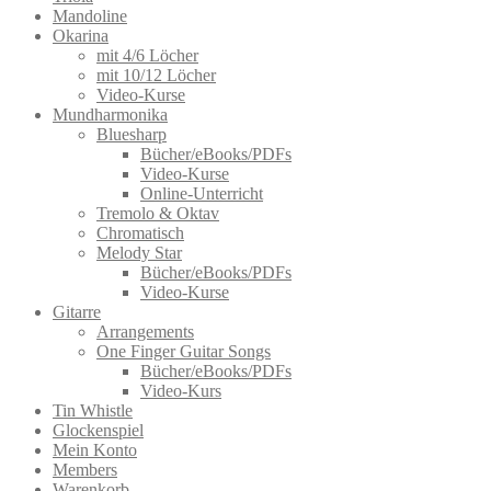
Mandoline
Okarina
mit 4/6 Löcher
mit 10/12 Löcher
Video-Kurse
Mundharmonika
Bluesharp
Bücher/eBooks/PDFs
Video-Kurse
Online-Unterricht
Tremolo & Oktav
Chromatisch
Melody Star
Bücher/eBooks/PDFs
Video-Kurse
Gitarre
Arrangements
One Finger Guitar Songs
Bücher/eBooks/PDFs
Video-Kurs
Tin Whistle
Glockenspiel
Mein Konto
Members
Warenkorb