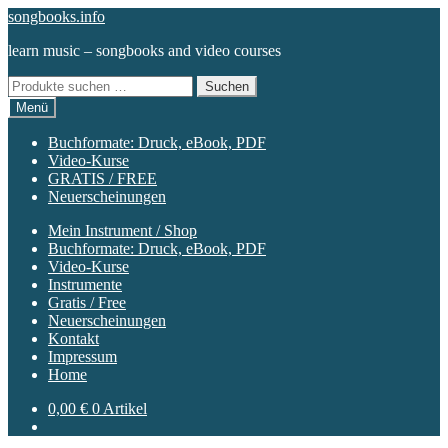
Zur
Zum
songbooks.info
Navigation
Inhalt
learn music – songbooks and video courses
springen
springen
Suchen
Suchen
nach:
Menü
Buchformate: Druck, eBook, PDF
Video-Kurse
GRATIS / FREE
Neuerscheinungen
Mein Instrument / Shop
Buchformate: Druck, eBook, PDF
Video-Kurse
Instrumente
Gratis / Free
Neuerscheinungen
Kontakt
Impressum
Home
0,00
€
0 Artikel