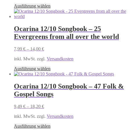
Dieses
Ausführung wählen
Produkt
weist
mehrere
Varianten
Ocarina 12/10 Songbook – 25
auf.
Evergreens from all over the world
Die
Optionen
können
7,99
€
–
14,00
€
auf
der
inkl. MwSt. zzgl.
Versandkosten
Produktseite
Dieses
gewählt
Ausführung wählen
Produkt
werden
weist
mehrere
Ocarina 12/10 Songbook – 47 Folk &
Varianten
Gospel Songs
auf.
Die
Optionen
9,49
€
–
18,20
€
können
auf
inkl. MwSt. zzgl.
Versandkosten
der
Dieses
Produktseite
Ausführung wählen