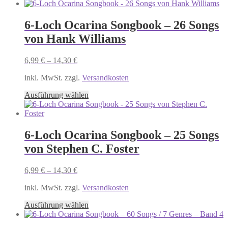
6-Loch Ocarina Songbook – 26 Songs
von Hank Williams
6,99
€
–
14,30
€
inkl. MwSt. zzgl.
Versandkosten
Dieses
Ausführung wählen
Produkt
weist
mehrere
Varianten
6-Loch Ocarina Songbook – 25 Songs
auf.
von Stephen C. Foster
Die
Optionen
können
6,99
€
–
14,30
€
auf
der
inkl. MwSt. zzgl.
Versandkosten
Produktseite
Dieses
gewählt
Ausführung wählen
Produkt
werden
weist