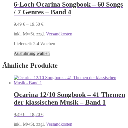
mehrere
6-Loch Ocarina Songbook – 60 Songs
Varianten
/ 7 Genres – Band 4
auf.
Die
Optionen
9,49
€
–
19,50
€
können
auf
inkl. MwSt. zzgl.
Versandkosten
der
Produktseite
Lieferzeit:
2-4 Wochen
gewählt
Dieses
Ausführung wählen
werden
Produkt
weist
Ähnliche Produkte
mehrere
Varianten
auf.
Die
Optionen
Ocarina 12/10 Songbook – 41 Themen
können
auf
der klassischen Musik – Band 1
der
Produktseite
9,49
€
–
18,20
€
gewählt
werden
inkl. MwSt. zzgl.
Versandkosten