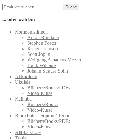
Produkt
gewählt
Suchen
weist
werden
Suche
mehrere
Varianten
... oder wählen:
auf.
Die
KomponistInnen
Optionen
Anton Bruckner
können
Stephen Foster
auf
Robert Johnson
der
Scott Joplin
Produktseite
Wolfgang Amadeus Mozart
gewählt
Hank Williams
werden
Johann Strauss Sohn
Akkordeon
Ukulele
Bücher/eBooks/PDFs
Video-Kurse
Kalimba
Bücher/eBooks
Video-Kurse
Blockflöte – Sopran / Tenor
Bücher/eBooks/PDFs
Video-Kurse
Altblockflöte
Triola