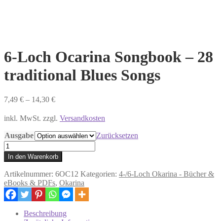
6-Loch Ocarina Songbook – 28
traditional Blues Songs
7,49
€
–
14,30
€
inkl. MwSt. zzgl.
Versandkosten
Ausgabe
Zurücksetzen
6-
Loch
In den Warenkorb
Ocarina
Songbook
Artikelnummer:
6OC12
Kategorien:
4-/6-Loch Okarina - Bücher &
–
eBooks & PDFs
,
Okarina
28
traditional
Blues
Beschreibung
Songs