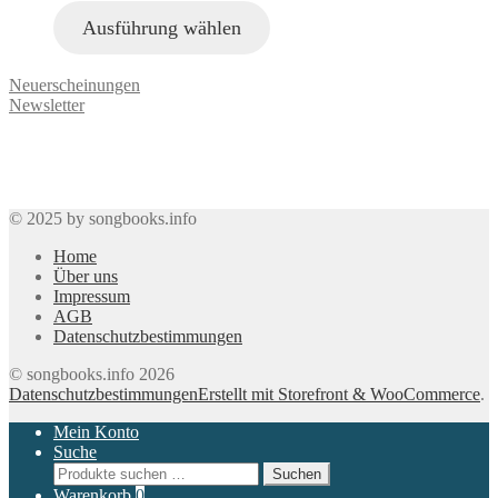
Ausführung wählen
Neuerscheinungen
Newsletter
© 2025 by songbooks.info
Home
Über uns
Impressum
AGB
Datenschutzbestimmungen
© songbooks.info 2026
Datenschutzbestimmungen
Erstellt mit Storefront & WooCommerce
.
Mein Konto
Suche
Suchen
Suchen
nach:
Warenkorb
0