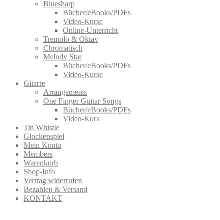
Bluesharp
Bücher/eBooks/PDFs
Video-Kurse
Online-Unterricht
Tremolo & Oktav
Chromatisch
Melody Star
Bücher/eBooks/PDFs
Video-Kurse
Gitarre
Arrangements
One Finger Guitar Songs
Bücher/eBooks/PDFs
Video-Kurs
Tin Whistle
Glockenspiel
Mein Konto
Members
Warenkorb
Shop-Info
Vertrag widerrufen
Bezahlen & Versand
KONTAKT