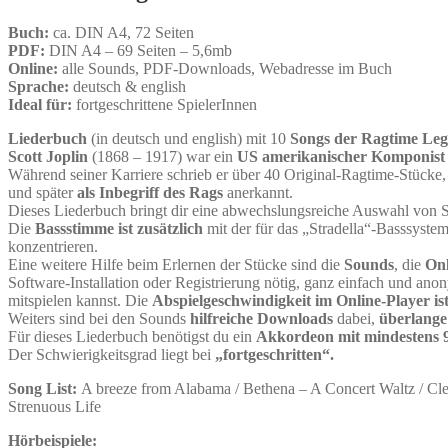
Buch:
ca. DIN A4, 72 Seiten
PDF:
DIN A4 – 69 Seiten – 5,6mb
Online:
alle Sounds, PDF-Downloads, Webadresse im Buch
Sprache:
deutsch & english
Ideal für:
fortgeschrittene SpielerInnen
Liederbuch
(in deutsch und english) mit 10
Songs der Ragtime Leg
Scott Joplin
(1868 – 1917) war ein
US amerikanischer Komponist 
Während seiner Karriere schrieb er über 40 Original-Ragtime-Stücke,
und später
als Inbegriff des Rags
anerkannt.
Dieses Liederbuch bringt dir eine abwechslungsreiche Auswahl von Son
Die
Bassstimme ist zusätzlich
mit der für das „Stradella“-Basssyst
konzentrieren.
Eine weitere Hilfe beim Erlernen der Stücke sind die
Sounds
, die
Onl
Software-Installation oder Registrierung nötig, ganz einfach und 
mitspielen kannst. Die
Abspielgeschwindigkeit im Online-Player ist
Weiters sind bei den Sounds
hilfreiche Downloads
dabei,
überlange
Für dieses Liederbuch benötigst du ein
Akkordeon mit mindestens 9
Der Schwierigkeitsgrad liegt bei
„fortgeschritten“.
Song List:
A breeze from Alabama / Bethena – A Concert Waltz / Cle
Strenuous Life
Hörbeispiele: