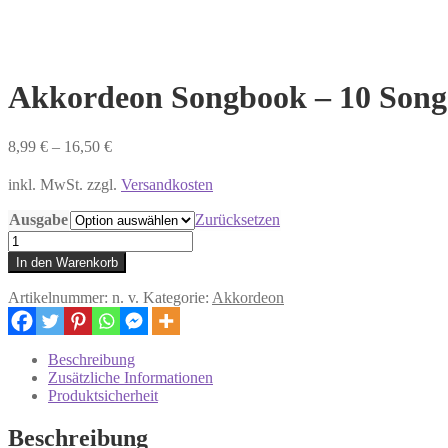
Akkordeon Songbook – 10 Songs
8,99
€
–
16,50
€
inkl. MwSt. zzgl.
Versandkosten
Ausgabe
Zurücksetzen
Akkordeon
Songbook
In den Warenkorb
-
10
Artikelnummer:
n. v.
Kategorie:
Akkordeon
Songs
by
Scott
Beschreibung
Joplin
Zusätzliche Informationen
Menge
Produktsicherheit
Beschreibung