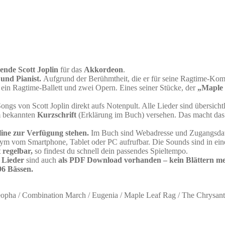
ende Scott Joplin
für das
Akkordeon
.
und Pianist.
Aufgrund der Berühmtheit, die er für seine Ragtime-Komp
 ein Ragtime-Ballett und zwei Opern. Eines seiner Stücke, der
„Maple
gs von Scott Joplin direkt aufs Notenpult. Alle Lieder sind übersicht
em bekannten
Kurzschrift
(Erklärung im Buch) versehen. Das macht das L
ine zur Verfügung stehen.
Im Buch sind Webadresse und Zugangsdaten
anonym vom Smartphone, Tablet oder PC aufrufbar. Die Sounds sind i
 regelbar,
so findest du schnell dein passendes Spieltempo.
 Lieder
sind auch
als PDF Download vorhanden – kein Blättern me
6 Bässen.
opha / Combination March / Eugenia / Maple Leaf Rag / The Chrysant