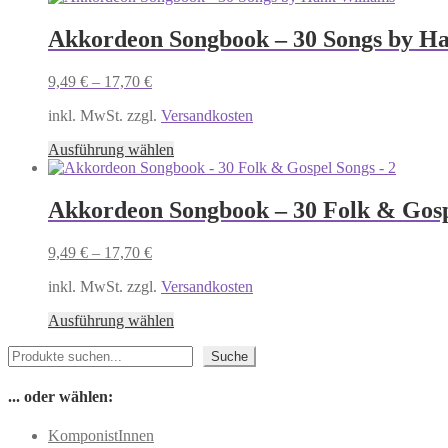
weist
mehrere
Akkordeon Songbook – 30 Songs by H
Varianten
auf.
9,49
€
–
17,70
€
Die
Optionen
inkl. MwSt. zzgl.
Versandkosten
können
auf
Dieses
Ausführung wählen
der
Produkt
Produktseite
weist
gewählt
mehrere
Akkordeon Songbook – 30 Folk & Gosp
werden
Varianten
auf.
9,49
€
–
17,70
€
Die
Optionen
inkl. MwSt. zzgl.
Versandkosten
können
auf
Dieses
Ausführung wählen
der
Produkt
Produktseite
Suchen
weist
Suche
gewählt
mehrere
werden
Varianten
... oder wählen:
auf.
Die
KomponistInnen
Optionen