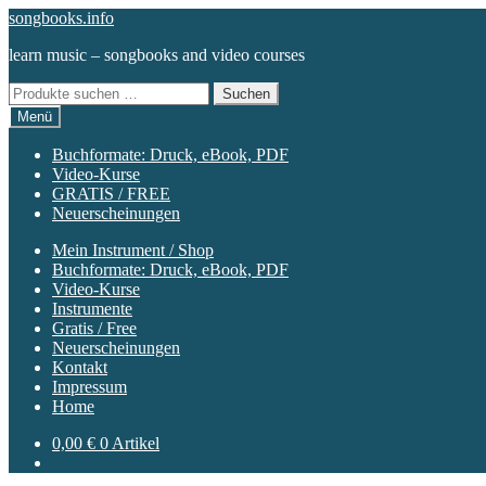
Zur
Zum
songbooks.info
Navigation
Inhalt
learn music – songbooks and video courses
springen
springen
Suchen
Suchen
nach:
Menü
Buchformate: Druck, eBook, PDF
Video-Kurse
GRATIS / FREE
Neuerscheinungen
Mein Instrument / Shop
Buchformate: Druck, eBook, PDF
Video-Kurse
Instrumente
Gratis / Free
Neuerscheinungen
Kontakt
Impressum
Home
0,00
€
0 Artikel