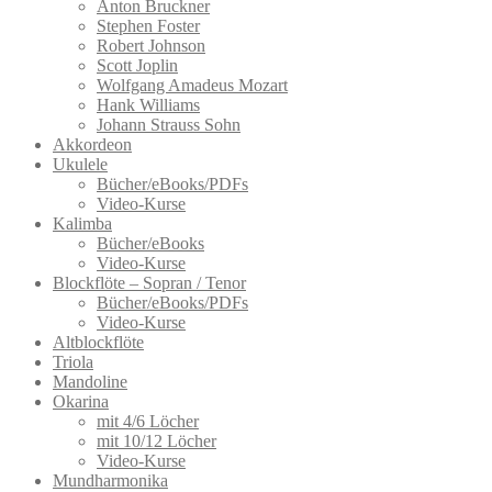
Anton Bruckner
können
Stephen Foster
auf
Robert Johnson
der
Scott Joplin
Produktseite
Wolfgang Amadeus Mozart
gewählt
Hank Williams
werden
Johann Strauss Sohn
Akkordeon
Ukulele
Bücher/eBooks/PDFs
Video-Kurse
Kalimba
Bücher/eBooks
Video-Kurse
Blockflöte – Sopran / Tenor
Bücher/eBooks/PDFs
Video-Kurse
Altblockflöte
Triola
Mandoline
Okarina
mit 4/6 Löcher
mit 10/12 Löcher
Video-Kurse
Mundharmonika