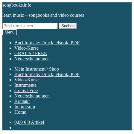
Zur
Zum
songbooks.info
Navigation
Inhalt
learn music – songbooks and video courses
springen
springen
Suchen
Suchen
nach:
Menü
Buchformate: Druck, eBook, PDF
Video-Kurse
GRATIS / FREE
Neuerscheinungen
Mein Instrument / Shop
Buchformate: Druck, eBook, PDF
Video-Kurse
Instrumente
Gratis / Free
Neuerscheinungen
Kontakt
Impressum
Home
0,00
€
0 Artikel