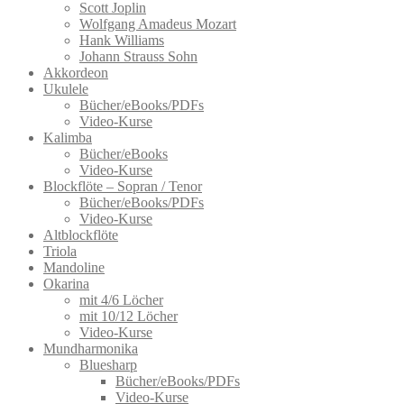
der
Scott Joplin
Produktseite
Wolfgang Amadeus Mozart
gewählt
Hank Williams
werden
Johann Strauss Sohn
Akkordeon
Ukulele
Bücher/eBooks/PDFs
Video-Kurse
Kalimba
Bücher/eBooks
Video-Kurse
Blockflöte – Sopran / Tenor
Bücher/eBooks/PDFs
Video-Kurse
Altblockflöte
Triola
Mandoline
Okarina
mit 4/6 Löcher
mit 10/12 Löcher
Video-Kurse
Mundharmonika
Bluesharp
Bücher/eBooks/PDFs
Video-Kurse