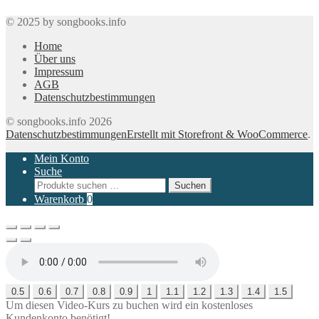
© 2025 by songbooks.info
Home
Über uns
Impressum
AGB
Datenschutzbestimmungen
© songbooks.info 2026
Datenschutzbestimmungen
Erstellt mit Storefront & WooCommerce
.
Mein Konto
Suche
Suchen
Suchen
nach:
Warenkorb
0
0.5
0.6
0.7
0.8
0.9
1
1.1
1.2
1.3
1.4
1.5
Um diesen Video-Kurs zu buchen wird ein kostenloses
Kundenkonto benötigt!