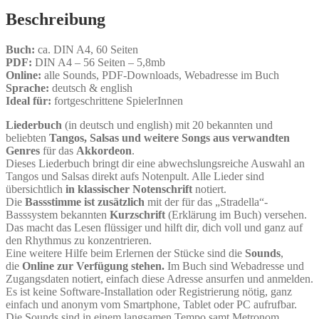
Beschreibung
Buch:
ca. DIN A4, 60 Seiten
PDF:
DIN A4 – 56 Seiten – 5,8mb
Online:
alle Sounds, PDF-Downloads, Webadresse im Buch
Sprache:
deutsch & english
Ideal für:
fortgeschrittene SpielerInnen
Liederbuch
(in deutsch und english) mit 20 bekannten und
beliebten
Tangos, Salsas und weitere Songs aus verwandten
Genres
für das
Akkordeon
.
Dieses Liederbuch bringt dir eine abwechslungsreiche Auswahl an
Tangos und Salsas direkt aufs Notenpult. Alle Lieder sind
übersichtlich
in klassischer Notenschrift
notiert.
Die
Bassstimme ist zusätzlich
mit der für das „Stradella“-
Basssystem bekannten
Kurzschrift
(Erklärung im Buch) versehen.
Das macht das Lesen flüssiger und hilft dir, dich voll und ganz auf
den Rhythmus zu konzentrieren.
Eine weitere Hilfe beim Erlernen der Stücke sind die
Sounds
,
die
Online zur Verfügung stehen.
Im Buch sind Webadresse und
Zugangsdaten notiert, einfach diese Adresse ansurfen und anmelden.
Es ist keine Software-Installation oder Registrierung nötig, ganz
einfach und anonym vom Smartphone, Tablet oder PC aufrufbar.
Die Sounds sind in einem langsamen Tempo samt Metronom