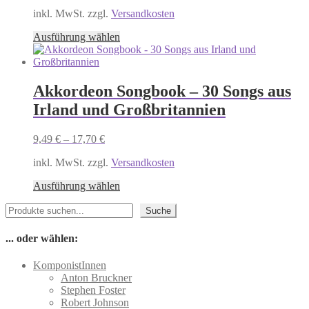
Optionen
inkl. MwSt. zzgl.
Versandkosten
können
auf
Dieses
Ausführung wählen
der
Produkt
Produktseite
weist
gewählt
mehrere
werden
Varianten
Akkordeon Songbook – 30 Songs aus
auf.
Irland und Großbritannien
Die
Optionen
können
9,49
€
–
17,70
€
auf
der
inkl. MwSt. zzgl.
Versandkosten
Produktseite
Dieses
gewählt
Ausführung wählen
Produkt
werden
Suchen
weist
Suche
mehrere
Varianten
... oder wählen:
auf.
Die
KomponistInnen
Optionen
Anton Bruckner
können
Stephen Foster
auf
Robert Johnson