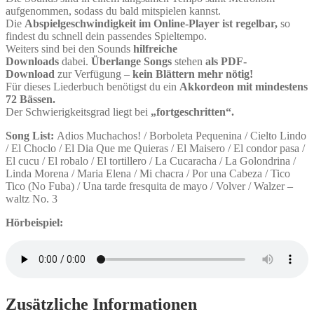
aufgenommen, sodass du bald mitspielen kannst.
Die
Abspielgeschwindigkeit im Online-Player ist regelbar,
so
findest du schnell dein passendes Spieltempo.
Weiters sind bei den Sounds
hilfreiche
Downloads
dabei.
Überlange Songs
stehen
als PDF-
Download
zur Verfügung –
kein Blättern mehr nötig!
Für dieses Liederbuch benötigst du ein
Akkordeon mit mindestens
72 Bässen.
Der Schwierigkeitsgrad liegt bei
„fortgeschritten“.
Song List:
Adios Muchachos! / Borboleta Pequenina / Cielto Lindo
/ El Choclo / El Dia Que me Quieras / El Maisero / El condor pasa /
El cucu / El robalo / El tortillero / La Cucaracha / La Golondrina /
Linda Morena / Maria Elena / Mi chacra / Por una Cabeza / Tico
Tico (No Fuba) / Una tarde fresquita de mayo / Volver / Walzer –
waltz No. 3
Hörbeispiel:
Zusätzliche Informationen