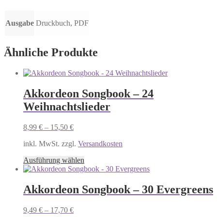
Ausgabe
Druckbuch, PDF
Ähnliche Produkte
Akkordeon Songbook – 24
Weihnachtslieder
8,99
€
–
15,50
€
inkl. MwSt. zzgl.
Versandkosten
Dieses
Ausführung wählen
Produkt
weist
mehrere
Akkordeon Songbook – 30 Evergreens
Varianten
auf.
9,49
€
–
17,70
€
Die