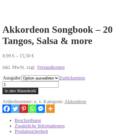
Akkordeon Songbook – 20
Tangos, Salsa & more
8,99
€
–
15,50
€
inkl. MwSt. zzgl.
Versandkosten
Ausgabe
Zurücksetzen
Akkordeon
Songbook
In den Warenkorb
-
20
Artikelnummer:
n. v.
Kategorie:
Akkordeon
Tangos,
Salsa
&
Beschreibung
more
Zusätzliche Informationen
Menge
Produktsicherheit