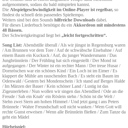
aufgenommen, sodass du bald mitspielen kannst.
Die
Abspielgeschwindigkeit im Online-Player ist regelbar,
so
findest du schnell dein passendes Spieltempo.
Weiters sind bei den Sounds
hilfreiche Downloads
dabei.
Für dieses Liederbuch benötigst du ein
Akkordeon mit mindestens
48 Bässen.
Der Schwierigkeitsgrad liegt bei
„leicht fortgeschritten“.
Song List:
Abendstille überall / Als wir jüngst in Regensburg waren
/ Am Brunnen vor dem Tore / Auf de schwäbsche Eisebahne / Auf
einem Baum ein Kuckuck / Auf, du junger Wandersmann / Das
Jungbrünnlein / Der Frühling hat sich eingestellt / Der Mond ist
aufgegangen / Der Winter ist ein rechter Mann / Der treue Husar /
Dornröschen war ein schönes Kind / Ein Loch ist im Eimer / Es
klappert die Mühle am rauschenden Bach / Es steht ein Baum im
Odenwald / Gestern bei Mondenschein / Ich stand auf Berges Halde
/ Im Märzen der Bauer / Kein schöner Land / Lustig ist das
Zigeunerleben / Nun wollen wir singen das Abendlied / Ode an die
Freude / Sah ein Knab‘ ein Röslein stehn / Schön ist die Welt /
Stehn zwei Stern am hohen Himmel / Und jetzt gang i ans Peters
Brünnele / Wahre Freundschaft soll nicht wanken / Wem Gott will
rechte Gunst erweisen / Wenn alle Brünnlein fließen / Zum Tanze da
geht ein Mädel
Hörbeispiel: