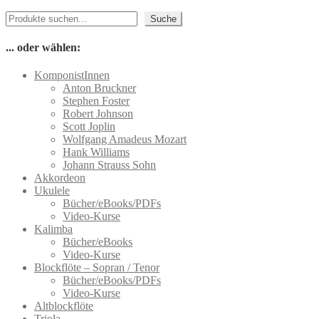
Produkt
gewählt
Suchen
weist
werden
Suche
mehrere
Varianten
... oder wählen:
auf.
Die
KomponistInnen
Optionen
Anton Bruckner
können
Stephen Foster
auf
Robert Johnson
der
Scott Joplin
Produktseite
Wolfgang Amadeus Mozart
gewählt
Hank Williams
werden
Johann Strauss Sohn
Akkordeon
Ukulele
Bücher/eBooks/PDFs
Video-Kurse
Kalimba
Bücher/eBooks
Video-Kurse
Blockflöte – Sopran / Tenor
Bücher/eBooks/PDFs
Video-Kurse
Altblockflöte
Triola