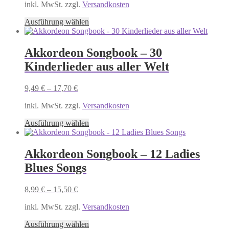
inkl. MwSt. zzgl.
Versandkosten
Dieses
Ausführung wählen
Produkt
weist
mehrere
Akkordeon Songbook – 30
Varianten
Kinderlieder aus aller Welt
auf.
Die
Optionen
9,49
€
–
17,70
€
können
auf
inkl. MwSt. zzgl.
Versandkosten
der
Dieses
Produktseite
Ausführung wählen
Produkt
gewählt
weist
werden
mehrere
Akkordeon Songbook – 12 Ladies
Varianten
Blues Songs
auf.
Die
Optionen
8,99
€
–
15,50
€
können
auf
inkl. MwSt. zzgl.
Versandkosten
der
Dieses
Produktseite
Ausführung wählen