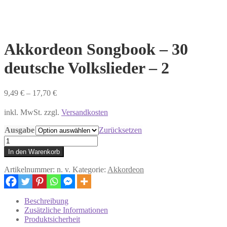
Akkordeon Songbook – 30
deutsche Volkslieder – 2
9,49
€
–
17,70
€
inkl. MwSt. zzgl.
Versandkosten
Ausgabe
Zurücksetzen
Akkordeon
Songbook
In den Warenkorb
-
30
Artikelnummer:
n. v.
Kategorie:
Akkordeon
deutsche
Volkslieder
-
Beschreibung
2
Zusätzliche Informationen
Menge
Produktsicherheit