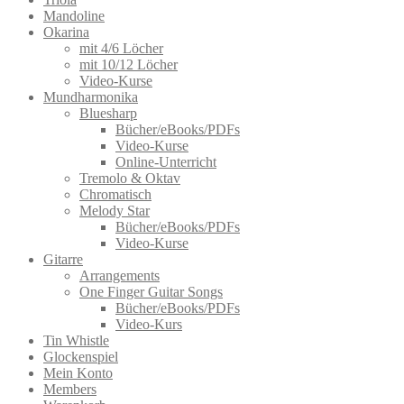
Mandoline
Okarina
mit 4/6 Löcher
mit 10/12 Löcher
Video-Kurse
Mundharmonika
Bluesharp
Bücher/eBooks/PDFs
Video-Kurse
Online-Unterricht
Tremolo & Oktav
Chromatisch
Melody Star
Bücher/eBooks/PDFs
Video-Kurse
Gitarre
Arrangements
One Finger Guitar Songs
Bücher/eBooks/PDFs
Video-Kurs
Tin Whistle
Glockenspiel
Mein Konto
Members