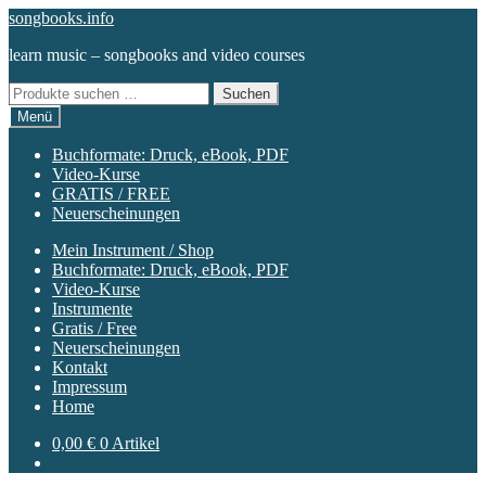
Zur
Zum
songbooks.info
Navigation
Inhalt
learn music – songbooks and video courses
springen
springen
Suchen
Suchen
nach:
Menü
Buchformate: Druck, eBook, PDF
Video-Kurse
GRATIS / FREE
Neuerscheinungen
Mein Instrument / Shop
Buchformate: Druck, eBook, PDF
Video-Kurse
Instrumente
Gratis / Free
Neuerscheinungen
Kontakt
Impressum
Home
0,00
€
0 Artikel