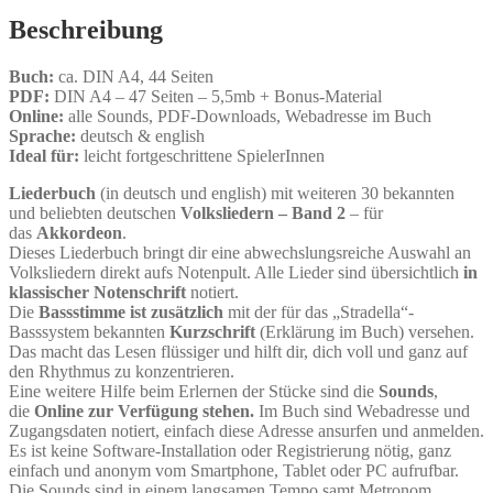
Beschreibung
Buch:
ca. DIN A4, 44 Seiten
PDF:
DIN A4 – 47 Seiten – 5,5mb + Bonus-Material
Online:
alle Sounds, PDF-Downloads, Webadresse im Buch
Sprache:
deutsch & english
Ideal für:
leicht fortgeschrittene SpielerInnen
Liederbuch
(in deutsch und english) mit weiteren 30 bekannten
und beliebten deutschen
Volksliedern – Band 2
– für
das
Akkordeon
.
Dieses Liederbuch bringt dir eine abwechslungsreiche Auswahl an
Volksliedern direkt aufs Notenpult. Alle Lieder sind übersichtlich
in
klassischer Notenschrift
notiert.
Die
Bassstimme ist zusätzlich
mit der für das „Stradella“-
Basssystem bekannten
Kurzschrift
(Erklärung im Buch) versehen.
Das macht das Lesen flüssiger und hilft dir, dich voll und ganz auf
den Rhythmus zu konzentrieren.
Eine weitere Hilfe beim Erlernen der Stücke sind die
Sounds
,
die
Online zur Verfügung stehen.
Im Buch sind Webadresse und
Zugangsdaten notiert, einfach diese Adresse ansurfen und anmelden.
Es ist keine Software-Installation oder Registrierung nötig, ganz
einfach und anonym vom Smartphone, Tablet oder PC aufrufbar.
Die Sounds sind in einem langsamen Tempo samt Metronom