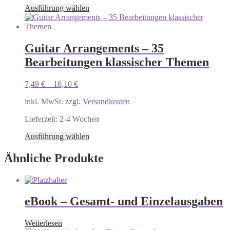
Dieses
Ausführung wählen
werden
Produkt
weist
mehrere
Varianten
Guitar Arrangements – 35
auf.
Bearbeitungen klassischer Themen
Die
Optionen
können
7,49
€
–
16,10
€
auf
der
inkl. MwSt. zzgl.
Versandkosten
Produktseite
gewählt
Lieferzeit:
2-4 Wochen
werden
Dieses
Ausführung wählen
Produkt
weist
Ähnliche Produkte
mehrere
Varianten
auf.
Die
eBook – Gesamt- und Einzelausgaben
Optionen
können
auf
Weiterlesen
der