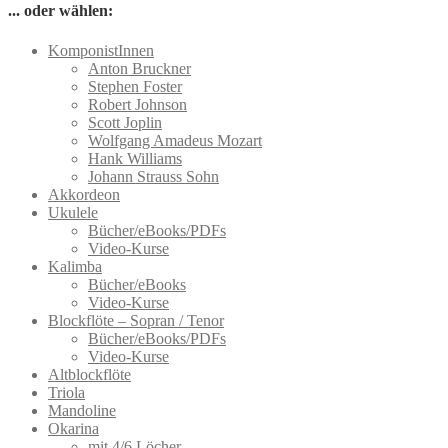
Varianten
... oder wählen:
auf.
Die
KomponistInnen
Optionen
Anton Bruckner
können
Stephen Foster
auf
Robert Johnson
der
Scott Joplin
Produktseite
Wolfgang Amadeus Mozart
gewählt
Hank Williams
werden
Johann Strauss Sohn
Akkordeon
Ukulele
Bücher/eBooks/PDFs
Video-Kurse
Kalimba
Bücher/eBooks
Video-Kurse
Blockflöte – Sopran / Tenor
Bücher/eBooks/PDFs
Video-Kurse
Altblockflöte
Triola
Mandoline
Okarina
mit 4/6 Löcher