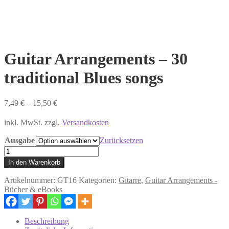
Guitar Arrangements – 30
traditional Blues songs
7,49
€
–
15,50
€
inkl. MwSt. zzgl.
Versandkosten
Ausgabe
Zurücksetzen
Guitar
Arrangements
In den Warenkorb
-
30
Artikelnummer:
GT16
Kategorien:
Gitarre
,
Guitar Arrangements -
traditional
Bücher & eBooks
Blues
songs
Menge
Beschreibung