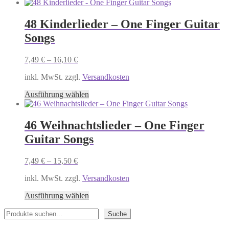
Produktseite
gewählt
48 Kinderlieder – One Finger Guitar
werden
Songs
7,49
€
–
16,10
€
inkl. MwSt. zzgl.
Versandkosten
Dieses
Ausführung wählen
Produkt
weist
mehrere
46 Weihnachtslieder – One Finger
Varianten
Guitar Songs
auf.
Die
Optionen
7,49
€
–
15,50
€
können
auf
inkl. MwSt. zzgl.
Versandkosten
der
Dieses
Produktseite
Ausführung wählen
Produkt
gewählt
Suchen
weist
werden
Suche
mehrere