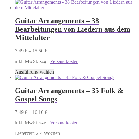
Guitar Arrangements – 38
Bearbeitungen von Liedern aus dem
Mittelalter
7,49
€
–
15,50
€
inkl. MwSt. zzgl.
Versandkosten
Dieses
Ausführung wählen
Produkt
weist
mehrere
Guitar Arrangements – 35 Folk &
Varianten
Gospel Songs
auf.
Die
Optionen
7,49
€
–
16,10
€
können
auf
inkl. MwSt. zzgl.
Versandkosten
der
Produktseite
Lieferzeit:
2-4 Wochen
gewählt