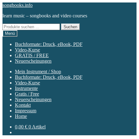
Zur
Zum
songbooks.info
Navigation
Inhalt
learn music – songbooks and video courses
springen
springen
Suchen
Suchen
nach:
Menü
Buchformate: Druck, eBook, PDF
Video-Kurse
GRATIS / FREE
Neuerscheinungen
Mein Instrument / Shop
Buchformate: Druck, eBook, PDF
Video-Kurse
Instrumente
Gratis / Free
Neuerscheinungen
Kontakt
Impressum
Home
0,00
€
0 Artikel