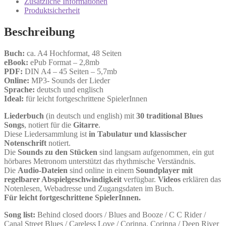
Zusätzliche Informationen
Produktsicherheit
Beschreibung
Buch:
ca. A4 Hochformat, 48 Seiten
eBook:
ePub Format – 2,8mb
PDF:
DIN A4 – 45 Seiten – 5,7mb
Online:
MP3- Sounds der Lieder
Sprache:
deutsch und englisch
Ideal:
für leicht fortgeschrittene SpielerInnen
Liederbuch
(in deutsch und english) mit
30 traditional Blues
Songs
, notiert für die
Gitarre
.
Diese Liedersammlung ist
in Tabulatur und klassischer
Notenschrift
notiert.
Die
Sounds zu den Stücken
sind langsam aufgenommen, ein gut
hörbares Metronom unterstützt das rhythmische Verständnis.
Die
Audio-Dateien
sind online in einem
Soundplayer mit
regelbarer Abspielgeschwindigkeit
verfügbar.
Videos
erklären das
Notenlesen, Webadresse und Zugangsdaten im Buch.
Für leicht fortgeschrittene SpielerInnen.
Song list:
Behind closed doors / Blues and Booze / C C Rider /
Canal Street Blues / Careless Love / Corinna, Corinna / Deep River