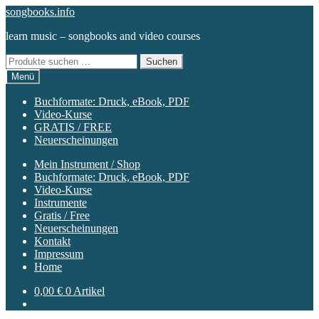
Zur
Zum
songbooks.info
Navigation
Inhalt
learn music – songbooks and video courses
springen
springen
Suchen
Suchen
nach:
Menü
Buchformate: Druck, eBook, PDF
Video-Kurse
GRATIS / FREE
Neuerscheinungen
Mein Instrument / Shop
Buchformate: Druck, eBook, PDF
Video-Kurse
Instrumente
Gratis / Free
Neuerscheinungen
Kontakt
Impressum
Home
0,00
€
0 Artikel