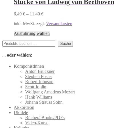
Stücke von Ludwig van Beethoven
Die
Optionen
können
6,49
€
–
11,40
€
auf
der
inkl. MwSt. zzgl.
Versandkosten
Produktseite
Dieses
gewählt
Ausführung wählen
Produkt
werden
Suchen
weist
Suche
mehrere
Varianten
... oder wählen:
auf.
Die
KomponistInnen
Optionen
Anton Bruckner
können
Stephen Foster
auf
Robert Johnson
der
Scott Joplin
Produktseite
Wolfgang Amadeus Mozart
gewählt
Hank Williams
werden
Johann Strauss Sohn
Akkordeon
Ukulele
Bücher/eBooks/PDFs
Video-Kurse
Kalimba