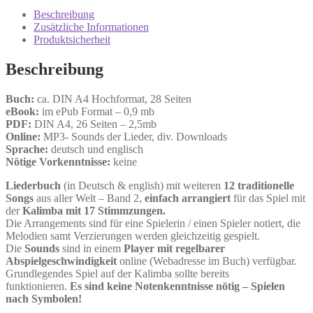
Songs
Beschreibung
-
Zusätzliche Informationen
Band
Produktsicherheit
2
Menge
Beschreibung
Buch:
ca. DIN A4 Hochformat, 28 Seiten
eBook:
im ePub Format – 0,9 mb
PDF:
DIN A4, 26 Seiten – 2,5mb
Online:
MP3- Sounds der Lieder, div. Downloads
Sprache:
deutsch und englisch
Nötige Vorkenntnisse:
keine
Liederbuch
(in Deutsch & english) mit weiteren
12 traditionelle
Songs
aus aller Welt – Band 2,
einfach arrangiert
für das Spiel mit
der
Kalimba mit 17 Stimmzungen.
Die Arrangements sind für eine Spielerin / einen Spieler notiert, die
Melodien samt Verzierungen werden gleichzeitig gespielt.
Die
Sounds
sind in einem
Player mit regelbarer
Abspielgeschwindigkeit
online (Webadresse im Buch) verfügbar.
Grundlegendes Spiel auf der Kalimba sollte bereits
funktionieren.
Es sind keine Notenkenntnisse nötig – Spielen
nach Symbolen!