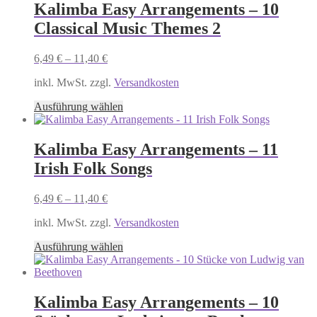
Kalimba Easy Arrangements – 10
Classical Music Themes 2
6,49
€
–
11,40
€
inkl. MwSt. zzgl.
Versandkosten
Dieses
Ausführung wählen
Produkt
weist
mehrere
Kalimba Easy Arrangements – 11
Varianten
Irish Folk Songs
auf.
Die
Optionen
6,49
€
–
11,40
€
können
auf
inkl. MwSt. zzgl.
Versandkosten
der
Dieses
Produktseite
Ausführung wählen
Produkt
gewählt
weist
werden
mehrere
Varianten
Kalimba Easy Arrangements – 10
auf.