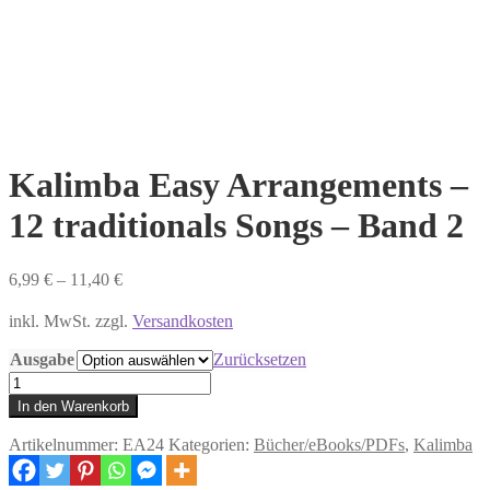
Kalimba Easy Arrangements –
12 traditionals Songs – Band 2
6,99
€
–
11,40
€
inkl. MwSt. zzgl.
Versandkosten
Ausgabe
Zurücksetzen
Kalimba
Easy
In den Warenkorb
Arrangements
–
Artikelnummer:
EA24
Kategorien:
Bücher/eBooks/PDFs
,
Kalimba
12
traditionals