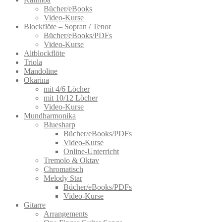
Bücher/eBooks
Video-Kurse
Blockflöte – Sopran / Tenor
Bücher/eBooks/PDFs
Video-Kurse
Altblockflöte
Triola
Mandoline
Okarina
mit 4/6 Löcher
mit 10/12 Löcher
Video-Kurse
Mundharmonika
Bluesharp
Bücher/eBooks/PDFs
Video-Kurse
Online-Unterricht
Tremolo & Oktav
Chromatisch
Melody Star
Bücher/eBooks/PDFs
Video-Kurse
Gitarre
Arrangements