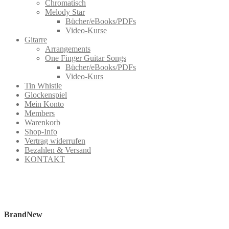
Chromatisch
Melody Star
Bücher/eBooks/PDFs
Video-Kurse
Gitarre
Arrangements
One Finger Guitar Songs
Bücher/eBooks/PDFs
Video-Kurs
Tin Whistle
Glockenspiel
Mein Konto
Members
Warenkorb
Shop-Info
Vertrag widerrufen
Bezahlen & Versand
KONTAKT
BrandNew