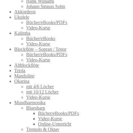
Hank Williams
werden
Johann Strauss Sohn
Akkordeon
Ukulele
Bücher/eBooks/PDFs
Video-Kurse
Kalimba
Bücher/eBooks
Video-Kurse
Blockflöte – Sopran / Tenor
Bücher/eBooks/PDFs
Video-Kurse
Altblockflöte
Triola
Mandoline
Okarina
mit 4/6 Löcher
mit 10/12 Löcher
Video-Kurse
Mundharmonika
Bluesharp
Bücher/eBooks/PDFs
Video-Kurse
Online-Unterricht
Tremolo & Oktav