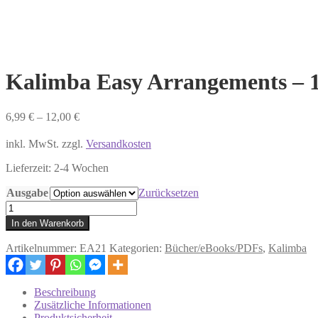
Kalimba Easy Arrangements – 15
6,99
€
–
12,00
€
inkl. MwSt. zzgl.
Versandkosten
Lieferzeit:
2-4 Wochen
Ausgabe
Zurücksetzen
Kalimba
Easy
In den Warenkorb
Arrangements
-
Artikelnummer:
EA21
Kategorien:
Bücher/eBooks/PDFs
,
Kalimba
15
lustige
Kinderlieder
Beschreibung
Menge
Zusätzliche Informationen
Produktsicherheit