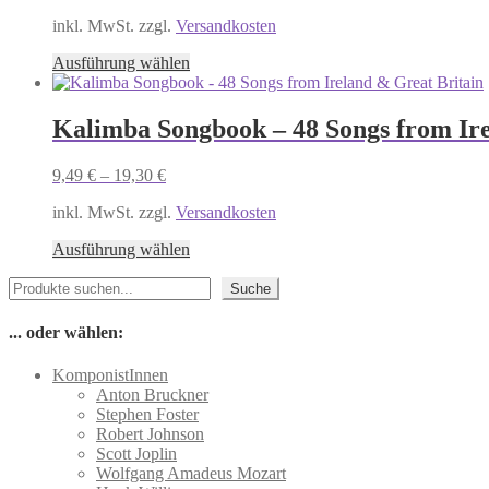
Optionen
inkl. MwSt. zzgl.
Versandkosten
können
auf
Dieses
Ausführung wählen
der
Produkt
Produktseite
weist
gewählt
mehrere
Kalimba Songbook – 48 Songs from Ire
werden
Varianten
auf.
9,49
€
–
19,30
€
Die
Optionen
inkl. MwSt. zzgl.
Versandkosten
können
auf
Dieses
Ausführung wählen
der
Produkt
Produktseite
Suchen
weist
Suche
gewählt
mehrere
werden
Varianten
... oder wählen:
auf.
Die
KomponistInnen
Optionen
Anton Bruckner
können
Stephen Foster
auf
Robert Johnson
der
Scott Joplin
Produktseite
Wolfgang Amadeus Mozart
gewählt