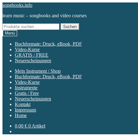
Zur
Zum
songbooks.info
Navigation
Inhalt
learn music – songbooks and video courses
springen
springen
Suchen
Suchen
nach:
Menü
Buchformate: Druck, eBook, PDF
Video-Kurse
GRATIS / FREE
Neuerscheinungen
Mein Instrument / Shop
Buchformate: Druck, eBook, PDF
Video-Kurse
Instrumente
Gratis / Free
Neuerscheinungen
Kontakt
Impressum
Home
0,00
€
0 Artikel