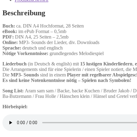
Beschreibung
Buch:
ca. DIN A4 Hochformat, 28 Seiten
eBook:
im ePub Format – 0,5mb
PDF:
DIN A4, 25 Seiten – 2,5mb
Online:
MP3- Sounds der Lieder, div. Downloads
Sprache:
deutsch und englisch
Nötige Vorkenntnisse:
grundlegendes Melodiespiel
Liederbuch
(in Deutsch & english) mit
15 lustigen Kinderliedern
,
e
Die Arrangements sind für eine Spielerin / einen Spieler notiert, die 
Die
MP3- Sounds
sind in einem
Player mit regelbarer Abspielges
Es sind keine Notenkenntnisse nötig – Spielen nach Symbolen!
Song List:
Aram sam sam / Backe, backe Kuchen / Bruder Jakob / Drei 
Ba-Butzemann / Frau Holle / Hänschen klein / Hänsel und Gretel verli
Hörbeispiel: