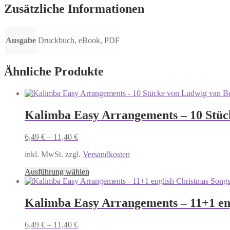
Zusätzliche Informationen
Ausgabe
Druckbuch, eBook, PDF
Ähnliche Produkte
Kalimba Easy Arrangements – 10 Stüc
6,49
€
–
11,40
€
inkl. MwSt. zzgl.
Versandkosten
Dieses
Ausführung wählen
Produkt
weist
mehrere
Kalimba Easy Arrangements – 11+1 en
Varianten
auf.
6,49
€
–
11,40
€
Die