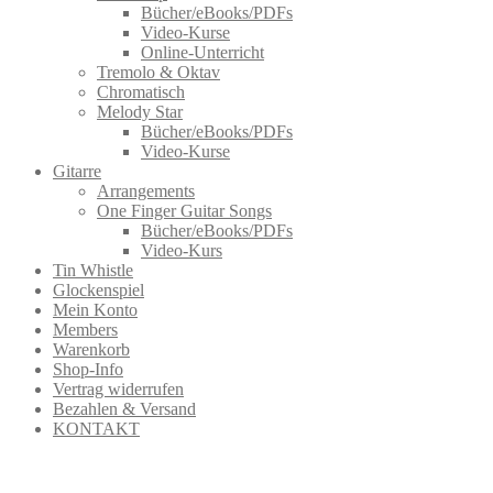
Bücher/eBooks/PDFs
Video-Kurse
Online-Unterricht
Tremolo & Oktav
Chromatisch
Melody Star
Bücher/eBooks/PDFs
Video-Kurse
Gitarre
Arrangements
One Finger Guitar Songs
Bücher/eBooks/PDFs
Video-Kurs
Tin Whistle
Glockenspiel
Mein Konto
Members
Warenkorb
Shop-Info
Vertrag widerrufen
Bezahlen & Versand
KONTAKT