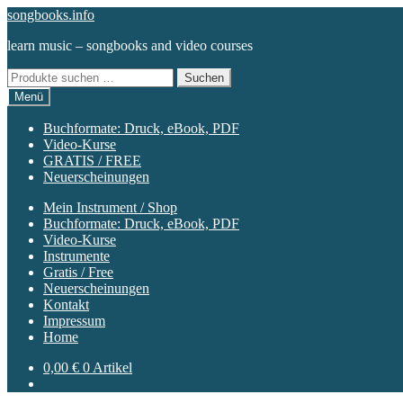
Zur
Zum
songbooks.info
Navigation
Inhalt
learn music – songbooks and video courses
springen
springen
Suchen
Suchen
nach:
Menü
Buchformate: Druck, eBook, PDF
Video-Kurse
GRATIS / FREE
Neuerscheinungen
Mein Instrument / Shop
Buchformate: Druck, eBook, PDF
Video-Kurse
Instrumente
Gratis / Free
Neuerscheinungen
Kontakt
Impressum
Home
0,00
€
0 Artikel