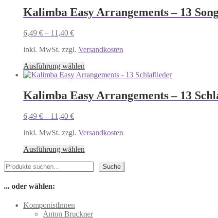
mehrere
Kalimba Easy Arrangements – 13 Song
Varianten
auf.
6,49
€
–
11,40
€
Die
Optionen
inkl. MwSt. zzgl.
Versandkosten
können
auf
Dieses
Ausführung wählen
der
Produkt
Produktseite
weist
gewählt
mehrere
Kalimba Easy Arrangements – 13 Schla
werden
Varianten
auf.
6,49
€
–
11,40
€
Die
Optionen
inkl. MwSt. zzgl.
Versandkosten
können
auf
Dieses
Ausführung wählen
der
Produkt
Produktseite
Suchen
weist
Suche
gewählt
mehrere
werden
Varianten
... oder wählen:
auf.
Die
KomponistInnen
Optionen
Anton Bruckner