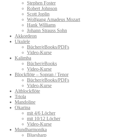
können
Stephen Foster
auf
Robert Johnson
der
Scott Joplin
Produktseite
Wolfgang Amadeus Mozart
gewählt
Hank Williams
werden
Johann Strauss Sohn
Akkordeon
Ukulele
Bücher/eBooks/PDFs
Video-Kurse
Kalimba
Bücher/eBooks
Video-Kurse
Blockflöte – Sopran / Tenor
Bücher/eBooks/PDFs
Video-Kurse
Altblockflöte
Triola
Mandoline
Okarina
mit 4/6 Löcher
mit 10/12 Löcher
Video-Kurse
Mundharmonika
Bluesharp