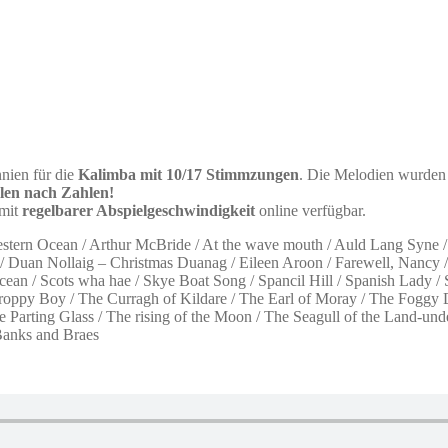
nnien für die
Kalimba mit 10/17 Stimmzungen
. Die Melodien wurden 
elen nach Zahlen!
 mit
regelbarer Abspielgeschwindigkeit
online verfügbar.
ern Ocean / Arthur McBride / At the wave mouth / Auld Lang Syne / Ba
 / Duan Nollaig – Christmas Duanag / Eileen Aroon / Farewell, Nancy /
cean / Scots wha hae / Skye Boat Song / Spancil Hill / Spanish Lady
Croppy Boy / The Curragh of Kildare / The Earl of Moray / The Foggy
The Parting Glass / The rising of the Moon / The Seagull of the Land-
 Banks and Braes