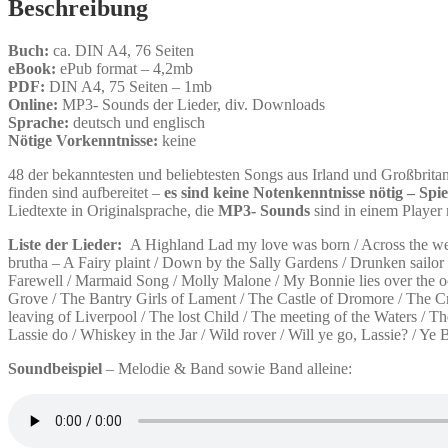
Beschreibung
Buch:
ca. DIN A4, 76 Seiten
eBook:
ePub format – 4,2mb
PDF:
DIN A4, 75 Seiten – 1mb
Online:
MP3- Sounds der Lieder, div. Downloads
Sprache:
deutsch und englisch
Nötige Vorkenntnisse:
keine
48 der bekanntesten und beliebtesten Songs aus Irland und Großbrita
finden sind aufbereitet –
es sind keine Notenkenntnisse nötig – Spi
Liedtexte in Originalsprache, die
MP3- Sounds
sind in einem Player
Liste der Lieder:
A Highland Lad my love was born / Across the west
brutha – A Fairy plaint / Down by the Sally Gardens / Drunken sailor
Farewell / Marmaid Song / Molly Malone / My Bonnie lies over the o
Grove / The Bantry Girls of Lament / The Castle of Dromore / The 
leaving of Liverpool / The lost Child / The meeting of the Waters / 
Lassie do / Whiskey in the Jar / Wild rover / Will ye go, Lassie? / Ye
Soundbeispiel
– Melodie & Band sowie Band alleine: