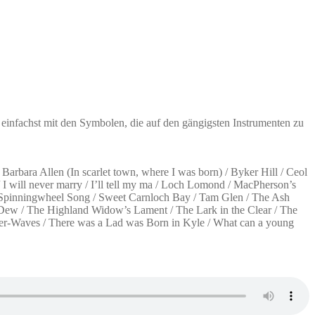
einfachst mit den Symbolen, die auf den gängigsten Instrumenten zu
rbara Allen (In scarlet town, where I was born) / Byker Hill / Ceol
 I will never marry / I’ll tell my ma / Loch Lomond / MacPherson’s
 / Spinningwheel Song / Sweet Carnloch Bay / Tam Glen / The Ash
 Dew / The Highland Widow’s Lament / The Lark in the Clear / The
under-Waves / There was a Lad was Born in Kyle / What can a young