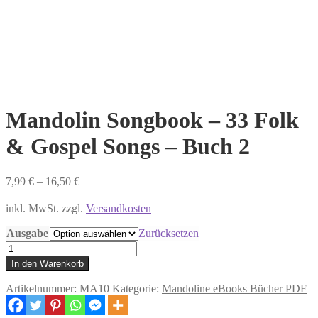
Mandolin Songbook – 33 Folk
& Gospel Songs – Buch 2
7,99
€
–
16,50
€
inkl. MwSt. zzgl.
Versandkosten
Ausgabe
Zurücksetzen
Mandolin
Songbook
In den Warenkorb
–
33
Artikelnummer:
MA10
Kategorie:
Mandoline eBooks Bücher PDF
Folk
&