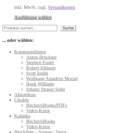
können
auf
inkl. MwSt. zzgl.
Versandkosten
der
Dieses
Produktseite
Ausführung wählen
Produkt
gewählt
Suchen
weist
werden
Suche
mehrere
Varianten
... oder wählen:
auf.
Die
KomponistInnen
Optionen
Anton Bruckner
können
Stephen Foster
auf
Robert Johnson
der
Scott Joplin
Produktseite
Wolfgang Amadeus Mozart
gewählt
Hank Williams
werden
Johann Strauss Sohn
Akkordeon
Ukulele
Bücher/eBooks/PDFs
Video-Kurse
Kalimba
Bücher/eBooks
Video-Kurse
Blockflöte – Sopran / Tenor