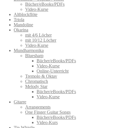
Bücher/eBooks/PDFs
Video-Kurse
Altblockflöte
Triola
Mandoline
Okarina
mit 4/6 Löcher
mit 10/12 Löcher
Video-Kurse
Mundharmonika
Bluesharp
Bücher/eBooks/PDFs
Video-Kurse
Online-Unterricht
Tremolo & Oktav
Chromatisch
Melody Star
Bücher/eBooks/PDFs
Video-Kurse
Gitarre
Arrangements
One Finger Guitar Songs
Bücher/eBooks/PDFs
Video-Kurs
Tin Whistle