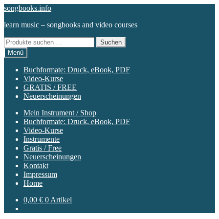
Zur
Zum
songbooks.info
Navigation
Inhalt
learn music – songbooks and video courses
springen
springen
Suchen
Suchen
nach:
Menü
Buchformate: Druck, eBook, PDF
Video-Kurse
GRATIS / FREE
Neuerscheinungen
Mein Instrument / Shop
Buchformate: Druck, eBook, PDF
Video-Kurse
Instrumente
Gratis / Free
Neuerscheinungen
Kontakt
Impressum
Home
0,00
€
0 Artikel