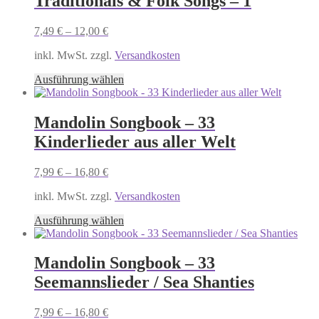
Traditionals & Folk Songs – 1
der
Produktseite
7,49
€
–
12,00
€
gewählt
werden
inkl. MwSt. zzgl.
Versandkosten
Dieses
Ausführung wählen
Produkt
weist
mehrere
Mandolin Songbook – 33
Varianten
Kinderlieder aus aller Welt
auf.
Die
Optionen
7,99
€
–
16,80
€
können
auf
inkl. MwSt. zzgl.
Versandkosten
der
Dieses
Produktseite
Ausführung wählen
Produkt
gewählt
weist
werden
mehrere
Mandolin Songbook – 33
Varianten
Seemannslieder / Sea Shanties
auf.
Die
Optionen
7,99
€
–
16,80
€