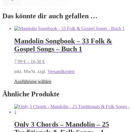
Das könnte dir auch gefallen …
Mandolin Songbook – 33 Folk &
Gospel Songs – Buch 1
7,99
€
–
16,50
€
inkl. MwSt. zzgl.
Versandkosten
Dieses
Ausführung wählen
Produkt
weist
Ähnliche Produkte
mehrere
Varianten
auf.
Die
Optionen
Only 3 Chords – Mandolin – 25
können
auf