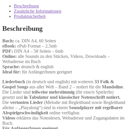
Gospel
Beschreibung
Songs
Zusätzliche Informationen
–
Produktsicherheit
Buch
2
Beschreibung
Menge
Buch:
ca. DIN A4, 60 Seiten
eBook:
ePub Format – 2,5mb
PDF:
DIN A4 – 58 Seiten – 6mb
Online:
alle Sounds zu den Stücken, Videos, Downloads –
Webadresse im Buch
Sprache:
deutsch & english
Ideal für:
für AnfängerInnen geeignet
Liederbuch
(in deutsch und english) mit weiteren
33 Folk &
Gospel Songs
aus aller Welt – Band 2 – notiert für die
Mandoline
.
Die Lieder sind
teilweise mehrstimmig
(für eine/n SpielerIn)
gesetzt und
in Tabulatur und klassischer Notenschrift notiert.
Die
vertonten Lieder
(Melodie mit Begleitband sowie Begleitband
alleine – „Playalong“) sind in einem
Soundplayer mit regelbarer
Abspielgeschwindigkeit
online verfügbar.
Videos
erklären das Notenlesen, Webadresse und Zugangsdaten im
Buch.
Für AnfängerInnen geeignet.