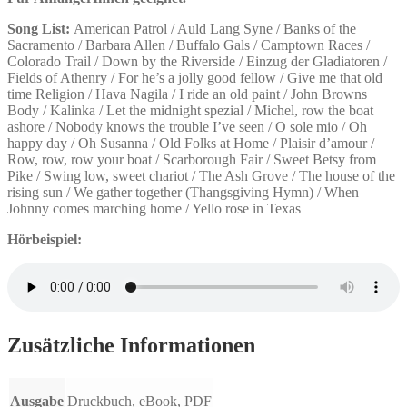
Song List:
American Patrol / Auld Lang Syne / Banks of the
Sacramento / Barbara Allen / Buffalo Gals / Camptown Races /
Colorado Trail / Down by the Riverside / Einzug der Gladiatoren /
Fields of Athenry / For he’s a jolly good fellow / Give me that old
time Religion / Hava Nagila / I ride an old paint / John Browns
Body / Kalinka / Let the midnight spezial / Michel, row the boat
ashore / Nobody knows the trouble I’ve seen / O sole mio / Oh
happy day / Oh Susanna / Old Folks at Home / Plaisir d’amour /
Row, row, row your boat / Scarborough Fair / Sweet Betsy from
Pike / Swing low, sweet chariot / The Ash Grove / The house of the
rising sun / We gather together (Thangsgiving Hymn) / When
Johnny comes marching home / Yello rose in Texas
Hörbeispiel:
Zusätzliche Informationen
Ausgabe
Druckbuch, eBook, PDF