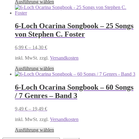
Dieses
Ausführung wählen
Produkt
weist
mehrere
Varianten
6-Loch Ocarina Songbook – 25 Songs
auf.
von Stephen C. Foster
Die
Optionen
können
6,99
€
–
14,30
€
auf
der
inkl. MwSt. zzgl.
Versandkosten
Produktseite
Dieses
gewählt
Ausführung wählen
Produkt
werden
weist
mehrere
6-Loch Ocarina Songbook – 60 Songs
Varianten
/ 7 Genres – Band 3
auf.
Die
Optionen
9,49
€
–
19,49
€
können
auf
inkl. MwSt. zzgl.
Versandkosten
der
Dieses
Produktseite
Ausführung wählen
Produkt
gewählt