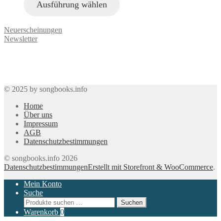
Ausführung wählen
Neuerscheinungen
Newsletter
© 2025 by songbooks.info
Home
Über uns
Impressum
AGB
Datenschutzbestimmungen
© songbooks.info 2026
Datenschutzbestimmungen
Erstellt mit Storefront & WooCommerce
.
Mein Konto
Suche
Suchen
Suchen
nach:
Warenkorb
0