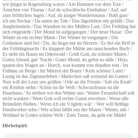
wir jüngst in Regensburg waren / Am Brunnen vor dem Tore /
Ännchen von Tharau / Auf de schwäbsche Eisebahne / Auf, auf
zum fröhlichen Jagen / Auf, du junger Wandersmann / Bald gras‘
ich am Neckar / Da unten im Tale / Das Jägerleben mir gefällt / Das
Jungbrünnlein / Das Wandern ist des Müllers Lust / Der Frühling hat
sich eingestellt / Der Mond ist aufgegangen / Der treue Husar / Der
Winter ist ein rechter Mann / Der Winter ist vergangen / Die
Gedanken sind frei / Du, du liegst mir im Herzen / Es fiel ein Reif in
der Frühlingsnacht / Es klappert die Mühle am rauschenden Bach /
Es steht ein Baum im Odenwald / Grüß Gott, du schöner Maien /
Guten Abend, gut‘ Nacht / Guter Mond, du gehst so stille / Hejo,
spannt den Wagen an / Horch, was kommt von draußen rein / Im
Frühtau zu Berge / Im Märzen der Bauer / Kein schöner Land /
Lustig ist das Zigeunerleben / Mariechen saß weinend im Garten /
Nun will der Lenz uns grüßen / Ode an die Freude / Sah ein Knab‘
ein Röslein stehn / Schön ist die Welt / Schwarzbraun ist die
Haselnuss / So treiben wir den Winter aus / Wahre Freundschaft soll
nicht wanken / Wem Gott will rechte Gunst erweisen / Wenn alle
Brünnlein fließen / Wenn ich ein Vöglein wär‘ / Wer will fleißige
Handwerker sehn / Wie schön blüht uns der Maien / Winter, ade /
Wohlauf in Gottes schöne Welt / Zum Tanze, da geht ein Mädel
Hörbeispiel: