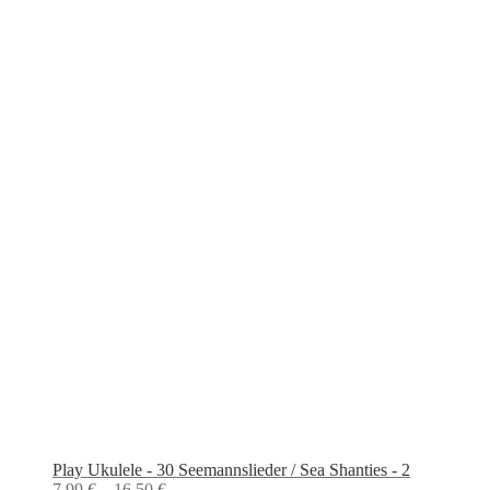
Play Ukulele - 30 Seemannslieder / Sea Shanties - 2
7,99
€
–
16,50
€