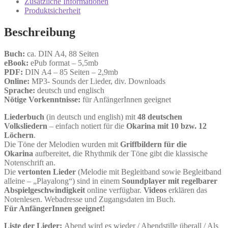
Zusätzliche Informationen
Produktsicherheit
Beschreibung
Buch:
ca. DIN A4, 88 Seiten
eBook:
ePub format – 5,5mb
PDF:
DIN A4 – 85 Seiten – 2,9mb
Online:
MP3- Sounds der Lieder, div. Downloads
Sprache:
deutsch und englisch
Nötige Vorkenntnisse:
für AnfängerInnen geeignet
Liederbuch
(in deutsch und english) mit
48 deutschen
Volksliedern
– einfach notiert für die
Okarina mit 10 bzw. 12
Löchern
.
Die Töne der Melodien wurden mit
Griffbildern für die
Okarina
aufbereitet, die Rhythmik der Töne gibt die klassische
Notenschrift an.
Die
vertonten Lieder
(Melodie mit Begleitband sowie Begleitband
alleine – „Playalong“) sind in einem
Soundplayer mit regelbarer
Abspielgeschwindigkeit
online verfügbar.
Videos
erklären das
Notenlesen. Webadresse und Zugangsdaten im Buch.
Für AnfängerInnen geeignet!
Liste der Lieder:
Abend wird es wieder / Abendstille überall / Als