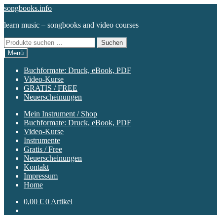
Zur
Zum
songbooks.info
Navigation
Inhalt
learn music – songbooks and video courses
springen
springen
Suchen
Suchen
nach:
Menü
Buchformate: Druck, eBook, PDF
Video-Kurse
GRATIS / FREE
Neuerscheinungen
Mein Instrument / Shop
Buchformate: Druck, eBook, PDF
Video-Kurse
Instrumente
Gratis / Free
Neuerscheinungen
Kontakt
Impressum
Home
0,00
€
0 Artikel