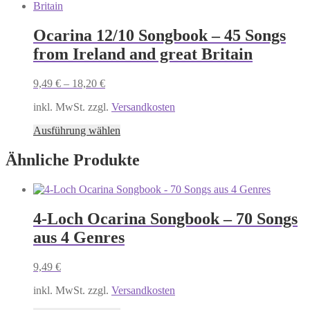
weist
mehrere
Varianten
Ocarina 12/10 Songbook – 45 Songs
auf.
from Ireland and great Britain
Die
Optionen
können
9,49
€
–
18,20
€
auf
der
inkl. MwSt. zzgl.
Versandkosten
Produktseite
Dieses
gewählt
Ausführung wählen
Produkt
werden
weist
Ähnliche Produkte
mehrere
Varianten
auf.
Die
4-Loch Ocarina Songbook – 70 Songs
Optionen
können
aus 4 Genres
auf
der
9,49
€
Produktseite
gewählt
inkl. MwSt. zzgl.
Versandkosten
werden