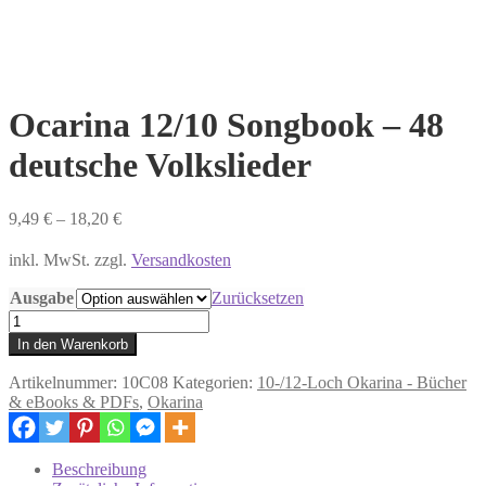
Ocarina 12/10 Songbook – 48
deutsche Volkslieder
9,49
€
–
18,20
€
inkl. MwSt. zzgl.
Versandkosten
Ausgabe
Zurücksetzen
Ocarina
12/10
In den Warenkorb
Songbook
-
Artikelnummer:
10C08
Kategorien:
10-/12-Loch Okarina - Bücher
48
& eBooks & PDFs
,
Okarina
deutsche
Volkslieder
Menge
Beschreibung