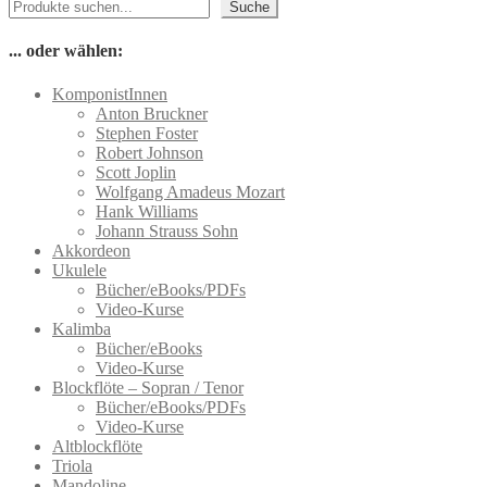
Suchen
weist
werden
Suche
mehrere
Varianten
... oder wählen:
auf.
Die
KomponistInnen
Optionen
Anton Bruckner
können
Stephen Foster
auf
Robert Johnson
der
Scott Joplin
Produktseite
Wolfgang Amadeus Mozart
gewählt
Hank Williams
werden
Johann Strauss Sohn
Akkordeon
Ukulele
Bücher/eBooks/PDFs
Video-Kurse
Kalimba
Bücher/eBooks
Video-Kurse
Blockflöte – Sopran / Tenor
Bücher/eBooks/PDFs
Video-Kurse
Altblockflöte
Triola
Mandoline