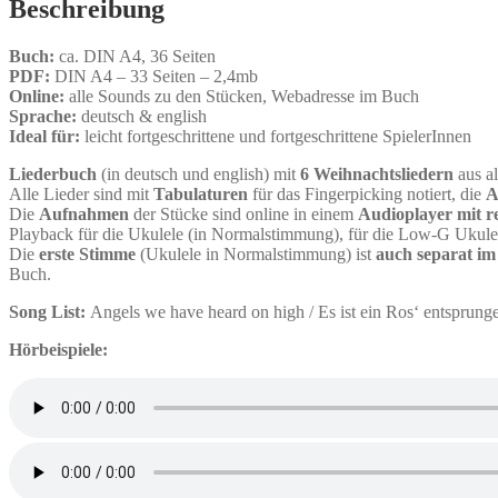
Beschreibung
Ukulele
-
6
Buch:
ca. DIN A4, 36 Seiten
Weihnachtslieder
PDF:
DIN A4 – 33 Seiten – 2,4mb
Menge
Online:
alle Sounds zu den Stücken, Webadresse im Buch
Sprache:
deutsch & english
Ideal für:
leicht fortgeschrittene und fortgeschrittene SpielerInnen
Liederbuch
(in deutsch und english) mit
6 Weihnachtsliedern
aus al
Alle Lieder sind mit
Tabulaturen
für das Fingerpicking notiert, die
A
Die
Aufnahmen
der Stücke sind online in einem
Audioplayer mit r
Playback für die Ukulele (in Normalstimmung), für die Low-G Ukulel
Die
erste Stimme
(Ukulele in Normalstimmung) ist
auch separat i
Buch.
Song List:
Angels we have heard on high / Es ist ein Ros‘ entsprungen 
Hörbeispiele: