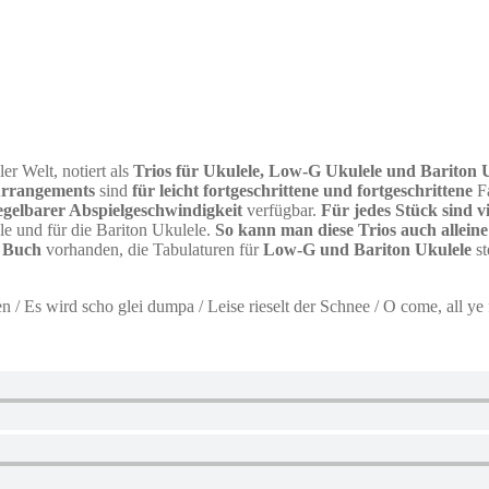
ler Welt, notiert als
Trios für Ukulele, Low-G Ukulele und Bariton U
rrangements
sind
für leicht fortgeschrittene und fortgeschrittene
Fa
egelbarer Abspielgeschwindigkeit
verfügbar.
Für jedes Stück sind 
e und für die Bariton Ukulele.
So kann man diese Trios auch alleine 
m Buch
vorhanden, die Tabulaturen für
Low-G und Bariton Ukulele
st
/ Es wird scho glei dumpa / Leise rieselt der Schnee / O come, all ye fa