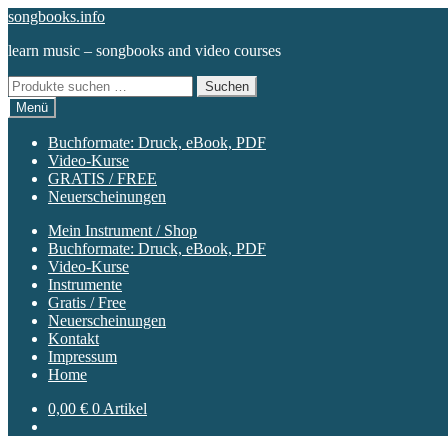
Zur
Zum
songbooks.info
Navigation
Inhalt
learn music – songbooks and video courses
springen
springen
Suchen
Suchen
nach:
Menü
Buchformate: Druck, eBook, PDF
Video-Kurse
GRATIS / FREE
Neuerscheinungen
Mein Instrument / Shop
Buchformate: Druck, eBook, PDF
Video-Kurse
Instrumente
Gratis / Free
Neuerscheinungen
Kontakt
Impressum
Home
0,00
€
0 Artikel