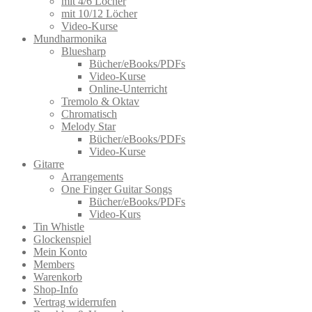
mit 4/6 Löcher
mit 10/12 Löcher
Video-Kurse
Mundharmonika
Bluesharp
Bücher/eBooks/PDFs
Video-Kurse
Online-Unterricht
Tremolo & Oktav
Chromatisch
Melody Star
Bücher/eBooks/PDFs
Video-Kurse
Gitarre
Arrangements
One Finger Guitar Songs
Bücher/eBooks/PDFs
Video-Kurs
Tin Whistle
Glockenspiel
Mein Konto
Members
Warenkorb
Shop-Info
Vertrag widerrufen