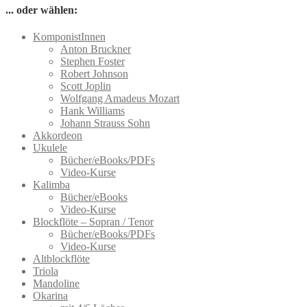
Varianten
... oder wählen:
auf.
Die
KomponistInnen
Optionen
Anton Bruckner
können
Stephen Foster
auf
Robert Johnson
der
Scott Joplin
Produktseite
Wolfgang Amadeus Mozart
gewählt
Hank Williams
werden
Johann Strauss Sohn
Akkordeon
Ukulele
Bücher/eBooks/PDFs
Video-Kurse
Kalimba
Bücher/eBooks
Video-Kurse
Blockflöte – Sopran / Tenor
Bücher/eBooks/PDFs
Video-Kurse
Altblockflöte
Triola
Mandoline
Okarina