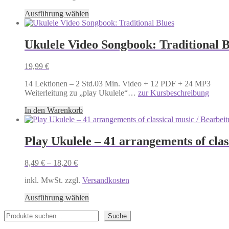
Dieses
Ausführung wählen
Produkt
weist
mehrere
Ukulele Video Songbook: Traditional B
Varianten
auf.
19,99
€
Die
Optionen
14 Lektionen – 2 Std.03 Min. Video + 12 PDF + 24 MP3
können
Weiterleitung zu „play Ukulele“…
zur Kursbeschreibung
auf
der
In den Warenkorb
Produktseite
gewählt
werden
Play Ukulele – 41 arrangements of clas
8,49
€
–
18,20
€
inkl. MwSt. zzgl.
Versandkosten
Dieses
Ausführung wählen
Produkt
Suchen
weist
Suche
mehrere