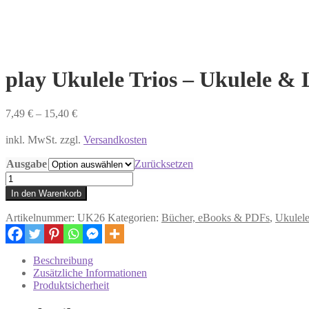
play Ukulele Trios – Ukulele &
7,49
€
–
15,40
€
inkl. MwSt. zzgl.
Versandkosten
Ausgabe
Zurücksetzen
play
Ukulele
In den Warenkorb
Trios
-
Artikelnummer:
UK26
Kategorien:
Bücher, eBooks & PDFs
,
Ukulel
Ukulele
&
Low-
Beschreibung
G
Zusätzliche Informationen
Ukulele
Produktsicherheit
&
Baritone