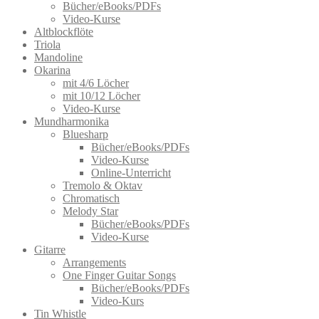
Bücher/eBooks/PDFs
Video-Kurse
Altblockflöte
Triola
Mandoline
Okarina
mit 4/6 Löcher
mit 10/12 Löcher
Video-Kurse
Mundharmonika
Bluesharp
Bücher/eBooks/PDFs
Video-Kurse
Online-Unterricht
Tremolo & Oktav
Chromatisch
Melody Star
Bücher/eBooks/PDFs
Video-Kurse
Gitarre
Arrangements
One Finger Guitar Songs
Bücher/eBooks/PDFs
Video-Kurs
Tin Whistle