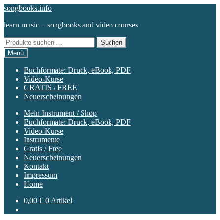
Zur
Zum
songbooks.info
Navigation
Inhalt
learn music – songbooks and video courses
springen
springen
Suchen
Suchen
nach:
Menü
Buchformate: Druck, eBook, PDF
Video-Kurse
GRATIS / FREE
Neuerscheinungen
Mein Instrument / Shop
Buchformate: Druck, eBook, PDF
Video-Kurse
Instrumente
Gratis / Free
Neuerscheinungen
Kontakt
Impressum
Home
0,00
€
0 Artikel