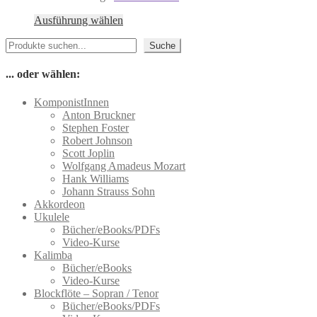
der
Dieses
Produktseite
Ausführung wählen
Produkt
gewählt
Suchen
weist
werden
Suche
mehrere
Varianten
... oder wählen:
auf.
Die
KomponistInnen
Optionen
Anton Bruckner
können
Stephen Foster
auf
Robert Johnson
der
Scott Joplin
Produktseite
Wolfgang Amadeus Mozart
gewählt
Hank Williams
werden
Johann Strauss Sohn
Akkordeon
Ukulele
Bücher/eBooks/PDFs
Video-Kurse
Kalimba
Bücher/eBooks
Video-Kurse
Blockflöte – Sopran / Tenor
Bücher/eBooks/PDFs