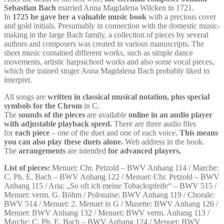
Sebastian Bach
married Anna Magdalena Wilcken in 1721.
In
1725 he gave her a valuable music book
with a precious cover
and gold initials. Presumably in connection with the domestic music-
making in the large Bach family, a collection of pieces by several
authors and composers was created in various manuscripts. The
sheet music contained different works, such as simple dance
movements, artistic harpsichord works and also some vocal pieces,
which the trained singer Anna Magdalena Bach probably liked to
interpret.
All songs are
written in classical musical notation, plus special
symbols for the Chrom
in C.
The
sounds of the pieces
are available
online in an audio player
with adjustable playback speed.
There are three audio files
for
each piece
– one of the duet and one of each voice.
This means
you can also play these duets alone.
Web address in the book.
The
arrangements
are intended
for advanced players.
List of pieces:
Menuet: Chr. Petzold – BWV Anhang 114 / Marche:
C. Ph. E. Bach – BWV Anhang 122 / Menuet: Chr. Petzold – BWV
Anhang 115 / Aria: „So oft ich meine Tobackspfeife“ – BWV 515 /
Menuet: verm. G. Böhm / Polonaise: BWV Anhang 119 / Chorale:
BWV 514 / Menuet: 2. Menuet in G / Musette: BWV Anhang 126 /
Menuet: BWV Anhang 132 / Menuet: BWV verm. Anhang 113 /
Marche: C. Ph. E. Bach – BWV Anhang 124 / Menuet: BWV