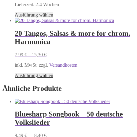
Produktseite
Lieferzeit:
2-4 Wochen
gewählt
Dieses
Ausführung wählen
werden
Produkt
weist
mehrere
20 Tangos, Salsas & more for chrom.
Varianten
Harmonica
auf.
Die
Optionen
7,99
€
–
15,30
€
können
auf
inkl. MwSt. zzgl.
Versandkosten
der
Dieses
Produktseite
Ausführung wählen
Produkt
gewählt
weist
werden
Ähnliche Produkte
mehrere
Varianten
auf.
Die
Bluesharp Songbook – 50 deutsche
Optionen
können
Volkslieder
auf
der
9,49
€
–
18,40
€
Produktseite