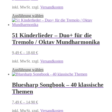
gewählt
inkl. MwSt. zzgl.
Versandkosten
werden
Dieses
Ausführung wählen
Produkt
weist
mehrere
Varianten
51 Kinderlieder – Duo+ für die
auf.
Tremolo / Oktav Mundharmonika
Die
Optionen
können
9,49
€
–
18,60
€
auf
der
inkl. MwSt. zzgl.
Versandkosten
Produktseite
Dieses
gewählt
Ausführung wählen
Produkt
werden
weist
mehrere
Bluesharp Songbook – 40 klassische
Varianten
Themen
auf.
Die
Optionen
7,49
€
–
14,90
€
können
auf
inkl. MwSt. zzgl.
Versandkosten