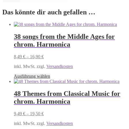
Das könnte dir auch gefallen …
38 songs from the Middle Ages for
chrom. Harmonica
8,49
€
–
16,90
€
inkl. MwSt. zzgl.
Versandkosten
Dieses
Ausführung wählen
Produkt
weist
mehrere
48 Themes from Classical Music for
Varianten
chrom. Harmonica
auf.
Die
Optionen
9,49
€
–
19,50
€
können
auf
inkl. MwSt. zzgl.
Versandkosten
der