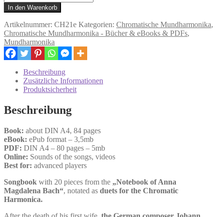
pieces
In den Warenkorb
from
the
Artikelnummer:
CH21e
Kategorien:
Chromatische Mundharmonika
,
"Notebook
Chromatische Mundharmonika - Bücher & eBooks & PDFs
,
of
Mundharmonika
Anna
Magdalena
Bach"
Beschreibung
-
Zusätzliche Informationen
Duets
Produktsicherheit
for
Chromatic
Beschreibung
Harmonica
Menge
Book:
about DIN A4, 84 pages
eBook:
ePub format – 3,5mb
PDF:
DIN A4 – 80 pages – 5mb
Online:
Sounds of the songs, videos
Best for:
advanced players
Songbook
with 20 pieces from the
„Notebook of Anna
Magdalena Bach“
, notated as
duets for the Chromatic
Harmonica.
After the death of his first wife,
the German composer Johann