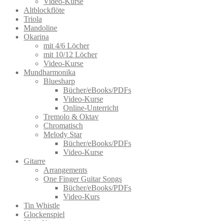
Video-Kurse
Altblockflöte
Triola
Mandoline
Okarina
mit 4/6 Löcher
mit 10/12 Löcher
Video-Kurse
Mundharmonika
Bluesharp
Bücher/eBooks/PDFs
Video-Kurse
Online-Unterricht
Tremolo & Oktav
Chromatisch
Melody Star
Bücher/eBooks/PDFs
Video-Kurse
Gitarre
Arrangements
One Finger Guitar Songs
Bücher/eBooks/PDFs
Video-Kurs
Tin Whistle
Glockenspiel