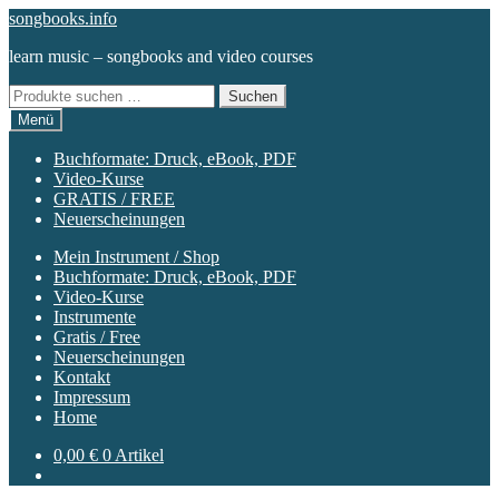
Zur
Zum
songbooks.info
Navigation
Inhalt
learn music – songbooks and video courses
springen
springen
Suchen
Suchen
nach:
Menü
Buchformate: Druck, eBook, PDF
Video-Kurse
GRATIS / FREE
Neuerscheinungen
Mein Instrument / Shop
Buchformate: Druck, eBook, PDF
Video-Kurse
Instrumente
Gratis / Free
Neuerscheinungen
Kontakt
Impressum
Home
0,00
€
0 Artikel