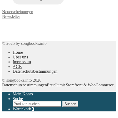
Neuerscheinungen
Newsletter
© 2025 by songbooks.info
Home
Über uns
Impressum
AGB
Datenschutzbestimmungen
© songbooks.info 2026
Datenschutzbestimmungen
Erstellt mit Storefront & WooCommerce
.
Mein Konto
Suche
Suchen
Suchen
nach:
Warenkorb
0