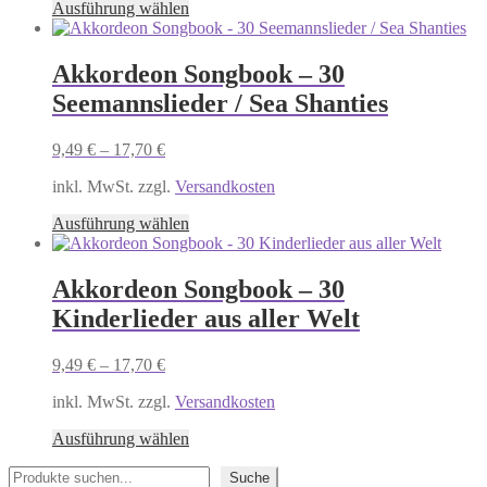
Dieses
Ausführung wählen
Produkt
weist
mehrere
Akkordeon Songbook – 30
Varianten
Seemannslieder / Sea Shanties
auf.
Die
Optionen
9,49
€
–
17,70
€
können
auf
inkl. MwSt. zzgl.
Versandkosten
der
Dieses
Produktseite
Ausführung wählen
Produkt
gewählt
weist
werden
mehrere
Akkordeon Songbook – 30
Varianten
Kinderlieder aus aller Welt
auf.
Die
Optionen
9,49
€
–
17,70
€
können
auf
inkl. MwSt. zzgl.
Versandkosten
der
Dieses
Produktseite
Ausführung wählen
Produkt
gewählt
Suchen
weist
werden
Suche