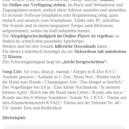
die
Online zur Verfügung stehen.
Im Buch sind Webadresse und
Zugangsdaten notiert, einfach diese Adresse ansurfen und anmelden.
Es ist keine Software-Installation oder Registrierung nötig, ganz
einfach und anonym vom Smartphone, Tablet oder PC aufrufbar.
Die Sounds sind in einem langsamen Tempo samt Metronom
aufgenommen, sodass du bald mitspielen kannst.
Die
Abspielgeschwindigkeit im Online-Player ist regelbar,
so
findest du schnell dein passendes Spieltempo.
Weiters sind bei den Sounds
hilfreiche Downloads
dabei.
Für dieses Liederbuch benötigst du ein
Akkordeon mit mindestens
72 Bässen.
Der Schwierigkeitsgrad liegt bei
„leicht fortgeschritten“.
Song List:
Ah vous, dirai-je, maman / Allegro in B-Dur KV3 /
Andante grazioso / Andante in C-Dur / Bona Nox / Brüder reicht
die Hand zum Bunde / Champagner Arie / Das klinget so herrlich /
Der Vogelfänger bin ich ja / Eine kleine Nachtmusik / In meinem
kleinen Apfel / Reich mir die Hand mein Leben / Rondo alla turca /
Rondo aus den 6 Wiener Sonatinen / Sonate Nr. 1 KV6 / Thema aus
dem Klarinettenkonzert KV622 / Thema aus der Sinfonie Nr. 40 /
Üb‘ immer Treu und Redlichkeit
Hörbeispiel: