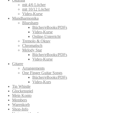
Okarina
mit 4/6 Löcher
mit 10/12 Löcher
Video-Kurse
Mundharmonika
Bluesharp
Bücher/eBooks/PDFs
Video-Kurse
Online-Unterricht
Tremolo & Oktav
Chromatisch
Melody Star
Bücher/eBooks/PDFs
Video-Kurse
Gitarre
Arrangements
One Finger Guitar Songs
Bücher/eBooks/PDFs
Video-Kurs
Tin Whistle
Glockenspiel
Mein Konto
Members
Warenkorb
Shop-Info