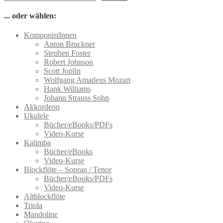
mehrere
Varianten
... oder wählen:
auf.
Die
KomponistInnen
Optionen
Anton Bruckner
können
Stephen Foster
auf
Robert Johnson
der
Scott Joplin
Produktseite
Wolfgang Amadeus Mozart
gewählt
Hank Williams
werden
Johann Strauss Sohn
Akkordeon
Ukulele
Bücher/eBooks/PDFs
Video-Kurse
Kalimba
Bücher/eBooks
Video-Kurse
Blockflöte – Sopran / Tenor
Bücher/eBooks/PDFs
Video-Kurse
Altblockflöte
Triola
Mandoline