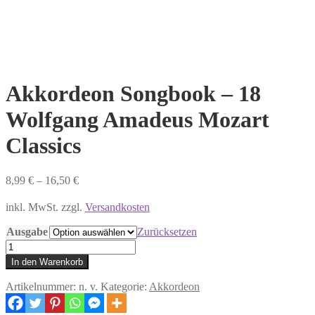
Akkordeon Songbook – 18
Wolfgang Amadeus Mozart
Classics
8,99
€
–
16,50
€
inkl. MwSt. zzgl.
Versandkosten
Ausgabe
Zurücksetzen
Akkordeon
Songbook
In den Warenkorb
-
18
Artikelnummer:
n. v.
Kategorie:
Akkordeon
Wolfgang
Amadeus