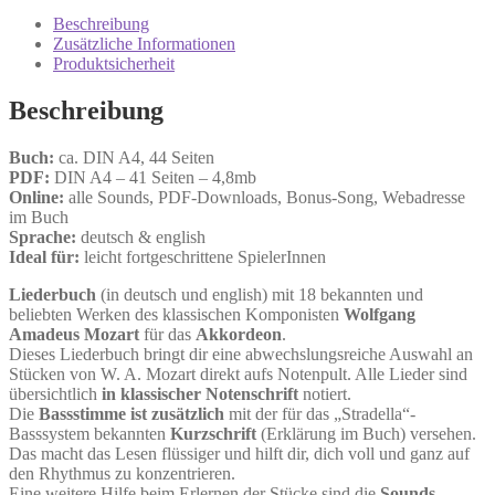
Mozart
Beschreibung
Classics
Zusätzliche Informationen
Menge
Produktsicherheit
Beschreibung
Buch:
ca. DIN A4, 44 Seiten
PDF:
DIN A4 – 41 Seiten – 4,8mb
Online:
alle Sounds, PDF-Downloads, Bonus-Song, Webadresse
im Buch
Sprache:
deutsch & english
Ideal für:
leicht fortgeschrittene SpielerInnen
Liederbuch
(in deutsch und english) mit 18 bekannten und
beliebten Werken des klassischen Komponisten
Wolfgang
Amadeus Mozart
für das
Akkordeon
.
Dieses Liederbuch bringt dir eine abwechslungsreiche Auswahl an
Stücken von W. A. Mozart direkt aufs Notenpult. Alle Lieder sind
übersichtlich
in klassischer Notenschrift
notiert.
Die
Bassstimme ist zusätzlich
mit der für das „Stradella“-
Basssystem bekannten
Kurzschrift
(Erklärung im Buch) versehen.
Das macht das Lesen flüssiger und hilft dir, dich voll und ganz auf
den Rhythmus zu konzentrieren.
Eine weitere Hilfe beim Erlernen der Stücke sind die
Sounds
,