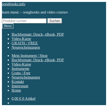
Zur
Zum
songbooks.info
Navigation
Inhalt
learn music – songbooks and video courses
springen
springen
Suchen
Suchen
nach:
Menü
Buchformate: Druck, eBook, PDF
Video-Kurse
GRATIS / FREE
Neuerscheinungen
Mein Instrument / Shop
Buchformate: Druck, eBook, PDF
Video-Kurse
Instrumente
Gratis / Free
Neuerscheinungen
Kontakt
Impressum
Home
0,00
€
0 Artikel